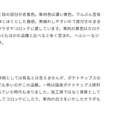
く目の部分が赤紫色。果肉色は濃い黄色。でんぷん含有
ほくほくとした食感。煮崩れしやすいので皮付きのまま
サラダやコロッケに適しています。果肉の黄色はカロテ
ンCもほかの品種と比べると多く含まれ、ヘルシーなジ
す。
果用としては有名とは言えませんが、ポテトチップスの
ても多いのがこの品種。一時は国産ポテトチップス原料
れていた時代もありました。加工用ではなく青果として
してコロッケにしたり、果肉の白さをいかしたサラダも