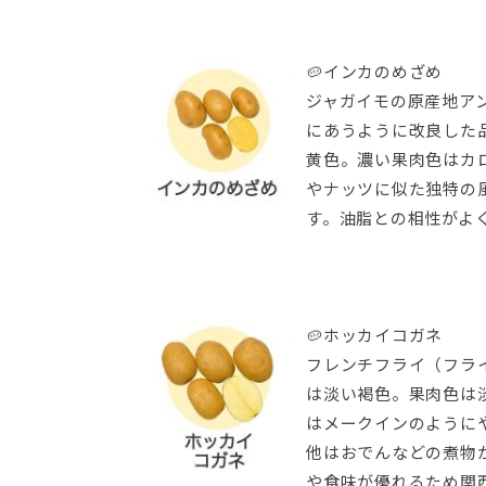
🥔インカのめざめ
ジャガイモの原産地ア
にあうように改良した
黄色。濃い果肉色はカ
やナッツに似た独特の
す。油脂との相性がよ
🥔ホッカイコガネ
フレンチフライ（フラ
は淡い褐色。果肉色は
はメークインのように
他はおでんなどの煮物
や食味が優れるため関