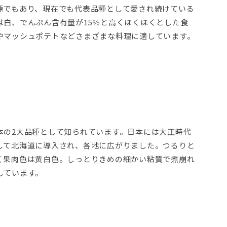
源でもあり、現在でも代表品種として愛され続けている
は白、でんぷん含有量が15％と高くほくほくとした食
やマッシュポテトなどさまざまな料理に適しています。
本の2大品種として知られています。日本には大正時代
して北海道に導入され、各地に広がりました。つるりと
く果肉色は黄白色。しっとりきめの細かい粘質で煮崩れ
しています。