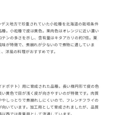
ンデス地方で珍重されていた小粒種を北海道の栽培条件
品種。小粒種で皮は黄色。果肉色はオレンジに近い濃い
ロテンの多さを示し、含有量はキタアカリの約7倍。栗
風味が特徴で、煮崩れが少ないので煮物に適していま
く、洋風の料理がおすすめです。
イドポテト）用に育成された品種。長い楕円形で皮の色
淡い黄色で目が浅く皮が向きやすいのが特徴です。肉質
ややしっとりで煮崩れしにくいので、フレンチフライの
が向いています。加工用として育成されましたが、品質
西以西では青果用として流通しています。