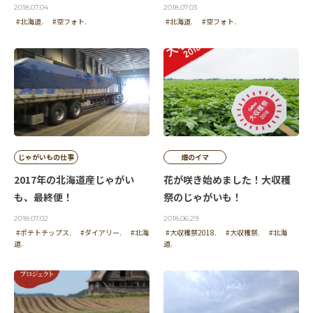
2018.07.04
2018.07.03
#北海道.
#空フォト.
#北海道.
#空フォト.
じゃがいもの仕事
畑のイマ
2017年の北海道産じゃがい
花が咲き始めました！大収穫
も、最終便！
祭のじゃがいも！
2018.07.02
2018.06.29
#ポテトチップス.
#ダイアリー.
#北海
#大収穫祭2018.
#大収穫祭.
#北海
道.
道.