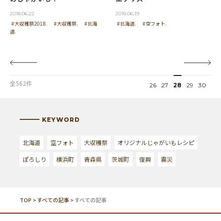
2018.06.22
2018.06.19
#大収穫祭2018.
#大収穫祭.
#北海
#北海道.
#空フォト.
道.
全562件
26
27
28
29
30
KEYWORD
北海道
空フォト
大収穫祭
オリジナルじゃがいもレシピ
ぽろしり
横浜町
青森県
茨城町
復興
震災
TOP
>
すべての記事
>
すべての記事