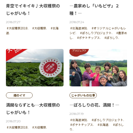
青空でイキイキ♪大収穫祭の
―農家めし「いもピザ」２
じゃがいも！
種！―
2018.07.27
2018.07.24
#大収穫祭2018.
#大収穫祭.
#北海
#北海道津別.
#オリジナルじゃがいもレ
道.
シピ.
#ぽろしりプロジェクト.
#農家め
し.
#ポテトチップス.
#ぽろしり.
畑のイマ
じゃがいもの仕事
満開ならずとも…大収穫祭の
―ぽろしりの花、満開！―
じゃがいも！
2018.07.19
#北海道津別.
#ぽろしりプロジェクト.
2018.07.20
#ポテトチップス.
#北海道.
#ぽろし
#大収穫祭2018.
#大収穫祭.
り.