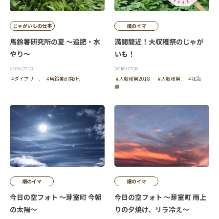
じゃがいもの仕事
畑のイマ
馬鈴薯研究所の夏 ～追肥・水
満開間近！大収穫祭のじゃが
やり～
いも！
2018.07.10
2018.07.06
#ダイアリー.
#馬鈴薯研究所.
#大収穫祭2018.
#大収穫祭.
#北海
道.
畑のイマ
畑のイマ
今日の空フォト ～芽室町 今朝
今日の空フォト ～芽室町 雨上
の太陽～
りの夕焼け、リラ冷え～