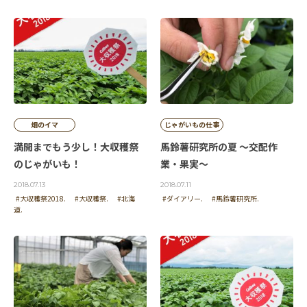
畑のイマ
じゃがいもの仕事
満開までもう少し！大収穫祭
馬鈴薯研究所の夏 ～交配作
のじゃがいも！
業・果実～
2018.07.13
2018.07.11
#大収穫祭2018.
#大収穫祭.
#北海
#ダイアリー.
#馬鈴薯研究所.
道.