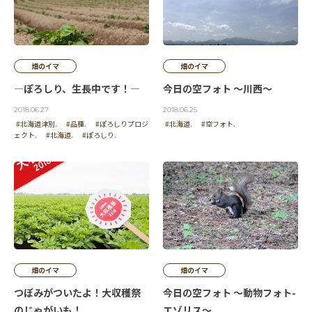
畑のイマ
畑のイマ
―ぽろしり、生長中です！―
今日の空フォト ～川西～
2018.06.27
2018.06.25
#北海道津別.
#品種.
#ぽろしりプロジ
#北海道.
#空フォト.
ェクト.
#北海道.
#ぽろしり.
畑のイマ
畑のイマ
つぼみがついたよ！大収穫祭
今日の空フォト ～動物フォト-
のじゃがいも！
エゾリス～