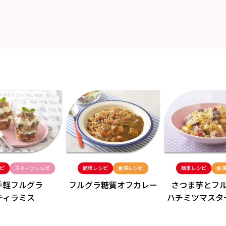
ピ
スイーツレシピ
簡単レシピ
食事レシピ
簡単レシピ
食
手軽フルグラ
フルグラ糖質
オフカレー
さつま芋と
フ
ティラミス
ハチミツ
マスタ