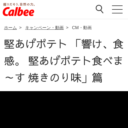
ホーム
>
キャンペーン・動画
>
CM・動画
堅あげポテト 「響け、食
感。 堅あげポテト食べま
～す 焼きのり味」篇