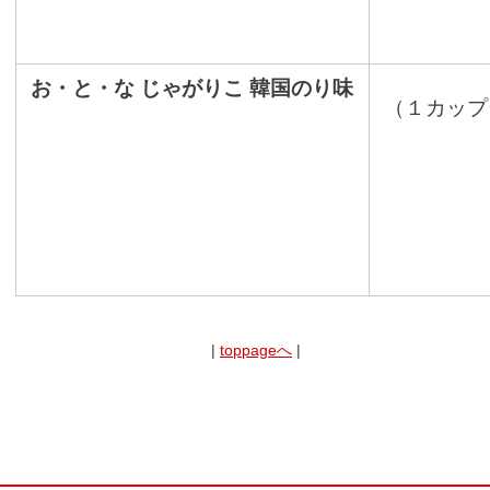
お・と・な じゃがりこ 韓国のり味
（１カップ
|
toppageへ
|