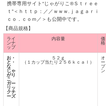
携帯専用サイト“じゃがりこ®Ｓｔｒｅｅ
ｔ”＜ｈｔｔｐ：／／ｗｗｗ.ｊａｇａｒｉ
ｃｏ．ｃｏｍ／＞も公開中です。
【商品規格】
ライ
内容量
価
ンナ
格
ップ
お・
５２ｇ
オ
と・
（１カップ当たり２５６ｋｃａｌ）
ー
な
プ
じゃ
ン
がり
こ
ガー
リッ
クチ
ーズ