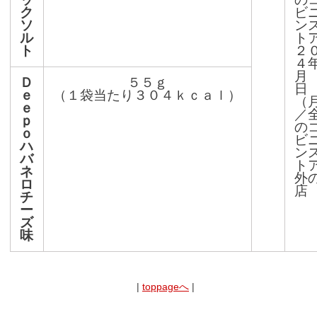
ク
ビ
ソ
ン
ル
ト
ト
２
４
月
Ｄ
５５ｇ
日
ｅ
（１袋当たり３０４ｋｃａｌ）
（
ｅ
／
ｐ
の
ｏ
ビ
ハ
ン
バ
ト
ネ
外
ロ
店
チ
ー
ズ
味
|
toppageへ
|