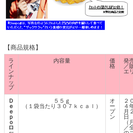
【商品規格】
ラ
内容量
価
発
イ
格
／
ン
エ
ナ
ッ
プ
Ｄ
５５ｇ
オ
２
ｅ
（１袋当たり３０７ｋｃａｌ）
ー
４
ｅ
プ
月
ｐ
ン
日
ｏ
（
ロ
／
ッ
の