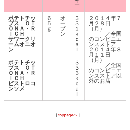
ー
ポテトチッ
６
オ
３
２０１４年７
プス ＯＴ
５
ー
３
月２８日
ＯＮＡ・Ｒ
ｇ
プ
１
（月）
ＩＣＨ
ン
ｋ
／全国
サワークリ
ｃ
のコンビニエ
ームオニオ
ａ
ンスストア
ン
ｌ
２０１４年８
月１１日
（月）
ポテトチッ
３
／全国
プス ＯＴ
３
のコンビニエ
ＯＮＡ・Ｒ
３
ンスストア以
ＩＣＨ
ｋ
外のお店
ビストロコ
ｃ
ンソメ
ａ
ｌ
|
toppageへ
|