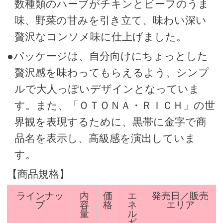
数種類のハーブがチキンとビーフのうま
味、野菜の甘みを引き立て、味わい深い
贅沢なコンソメ味に仕上げました。
●パッケージは、自分向けにちょっとした
贅沢感を味わってもらえるよう、シンプ
ルで大人っぽいデザインとなっていま
す。また、「ＯＴＯＮＡ・ＲＩＣＨ」の世
界観を表現するために、黒帯に金字で商
品名を表示し、高級感を演出していま
す。
【商品規格】
ラインナッ
内
価
エ
発売日／販売
プ
容
格
ネ
エリア
量
ル
ギ