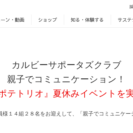
ペーン・動画
サステ
知る・体験する
ショップ
アップ
プ
ブランドサイト一覧
じゃがいもDiary
アレルゲン検索
マテリアリティ
IR・投資家情報
カルビーの食育
ESGデータ
カルビーサポータズクラブ
親子でコミュニケーション！
ポテトリオ』夏休みイベントを
様１４組２８名をお迎えして、「親子でコミュニケー