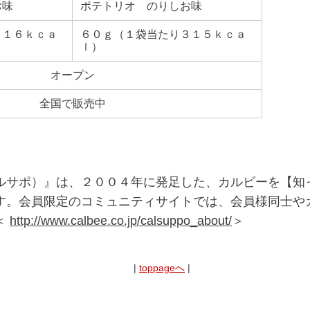
お味
ポテトリオ のりしお味
３１６ｋｃａ
６０ｇ（１袋当たり３１５ｋｃａ
ｌ）
オープン
全国で販売中
サポ）』は、２００４年に発足した、カルビーを【知
す。会員限定のコミュニティサイトでは、会員様同士や
＜
http://www.calbee.co.jp/calsuppo_about/
＞
|
toppageへ
|