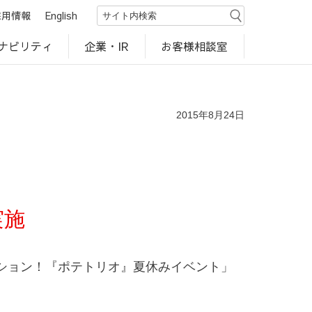
採用情報
English
ナビリティ
お客様相談室
企業・IR
世界のカルビー商品
行動規範・ポリシー
カルビー直営店
CM・動画
研究開発
工場見学
2015年8月24日
実施
ション！『ポテトリオ』夏休みイベント」