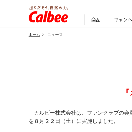
キャン
商品
ホーム
>
ニュース
じゃがいも丸ごと！プロフィール
サステナビリティ経営の考え方
キャンペーン・ピック
オンラインショッ
商品情報
企業案内
『
カルビー株式会社は、ファンクラブの会員
を８月２２日（土）に実施しました。