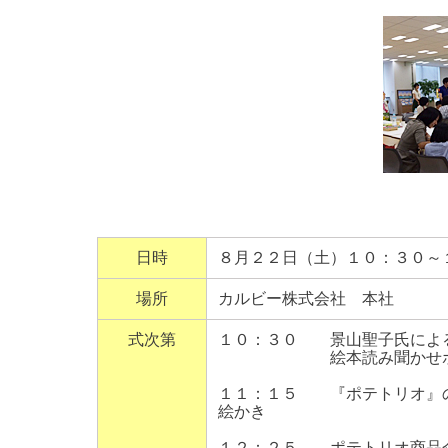
日時
８月２２日（土）１０：３０～
場所
カルビー株式会社 本社
式次第
１０：３０ 景山聖子氏によ
絵本読み聞かせボランテ
１１：１５ 『ポテトリオ』
絵かき
１２：２５ ポテトリオ商品