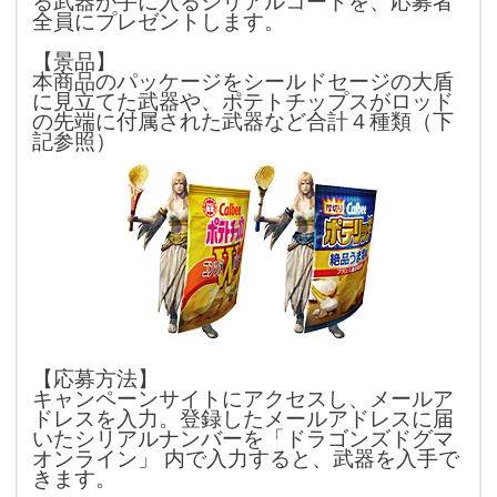
る武器が手に入るシリアルコードを、応募者
全員にプレゼントします。
【景品】
本商品のパッケージをシールドセージの大盾
に見立てた武器や、ポテトチップスがロッド
の先端に付属された武器など合計４種類（下
記参照）
【応募方法】
キャンペーンサイトにアクセスし、メールア
ドレスを入力。登録したメールアドレスに届
いたシリアルナンバーを「ドラゴンズドグマ
オンライン」 内で入力すると、武器を入手で
きます。