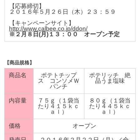
【応募締切】
２０１６年５月２６日（木）２３：５９
【キャンペーンサイト】
http://www.calbee.co.jp/ddon/
※２月８日(月)１３：００ オープン予定
【商品規格】
商品名
ポテトチップ
ポテリッチ 絶
ス コンソメＷ
品うま塩味
パンチ
内容量
７５ｇ（１袋当
８０ｇ（１袋当
たり４１５ｋｃ
たり４４５ｋｃ
ａｌ）
ａｌ）
価格
オープン
発売日
２０１６年２月２２日（月）／全