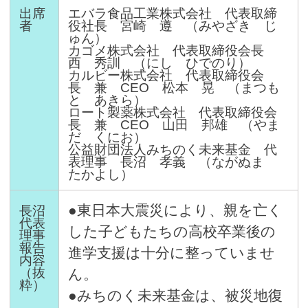
出席
エバラ食品工業株式会社 代表取締
者
役社長 宮崎 遵 （みやざき じ
ゅん）
カゴメ株式会社 代表取締役会長
西 秀訓 （にし ひでのり）
カルビー株式会社 代表取締役会
長 兼 CEO 松本 晃 （まつも
と あきら）
ロート製薬株式会社 代表取締役会
長 兼 CEO 山田 邦雄 （やま
だ くにお）
公益財団法人みちのく未来基金 代
表理事 長沼 孝義 （ながぬま
たかよし）
●東日本大震災により、親を亡く
長沼
代表
した子どもたちの高校卒業後の
理事
報告
進学支援は十分に整っていませ
内容
（抜
ん。
粋）
●みちのく未来基金は、被災地復