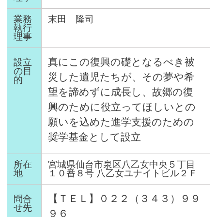
業務
末田 隆司
執行
理事
真にこの復興の礎となるべき被
設立
の目
災した遺児たちが、その夢や希
的
望を諦めずに成長し、故郷の復
興のために役立ってほしいとの
願いを込めた進学支援のための
奨学基金として設立
所在
宮城県仙台市泉区八乙女中央５丁目
地
１０番８号 八乙女ユナイトビル２Ｆ
【ＴＥＬ】０２２（３４３）９９
問合
せ先
９６