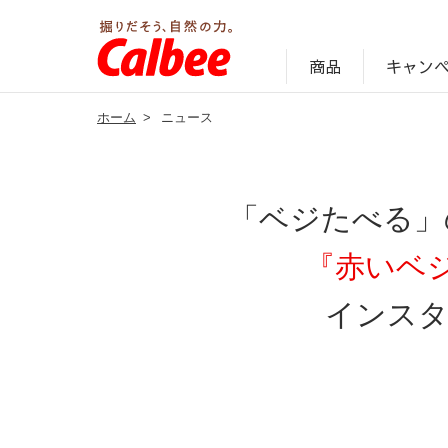
キャン
商品
ホーム
>
ニュース
じゃがいも丸ごと！プロフィール
サステナビリティ経営の考え方
キャンペーン・ピック
オンラインショッ
商品情報
企業案内
「ベジたべる」
『赤いベ
インスタ