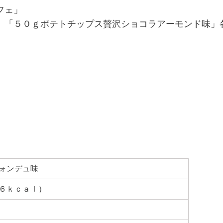
フェ」
、「５０ｇポテトチップス贅沢ショコラアーモンド味」
ォンデュ味
６ｋｃａｌ）