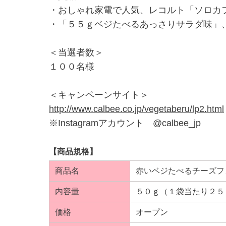
・おしゃれ家電で人気、レコルト「ソロカ
・「５５ｇベジたべるあっさりサラダ味」
＜当選者数＞
１００名様
＜キャンペーンサイト＞
http://www.calbee.co.jp/vegetaberu/lp2.html
※Instagramアカウント @calbee_jp
【商品規格】
商品名
赤いベジたべるチーズフ
内容量
５０ｇ（１袋当たり２５
価格
オープン