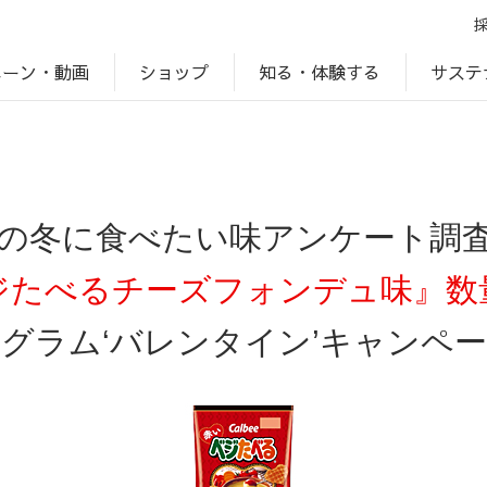
ペーン・動画
サステ
知る・体験する
ショップ
アップ
プ
ブランドサイト一覧
じゃがいもDiary
アレルゲン検索
マテリアリティ
IR・投資家情報
カルビーの食育
ESGデータ
の冬に食べたい味アンケート調
ジたべるチーズフォンデュ味』数
グラム‘バレンタイン’キャンペ