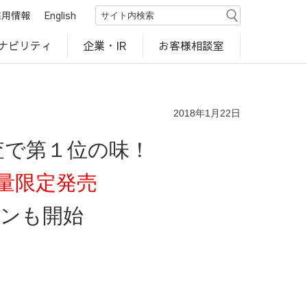
採用情報
English
ナビリティ
お客様相談室
企業・IR
世界のカルビー商品
行動規範・ポリシー
カルビー直営店
CM・動画
研究開発
工場見学
2018年1月22日
査で第１位の味！
量限定発売
ーンも開始