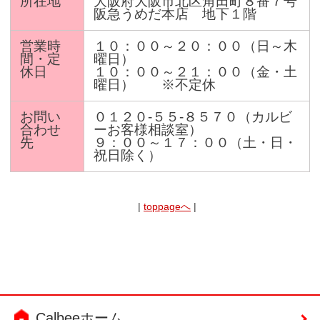
所在地
大阪府大阪市北区角田町８番７号
阪急うめだ本店 地下１階
営業時
１０：００～２０：００（日～木
間・定
曜日）
休日
１０：００～２１：００（金・土
曜日） ※不定休
お問い
０１２０-５５-８５７０（カルビ
合わせ
ーお客様相談室）
先
９：００～１７：００（土・日・
祝日除く）
|
toppageへ
|
Calbeeホーム