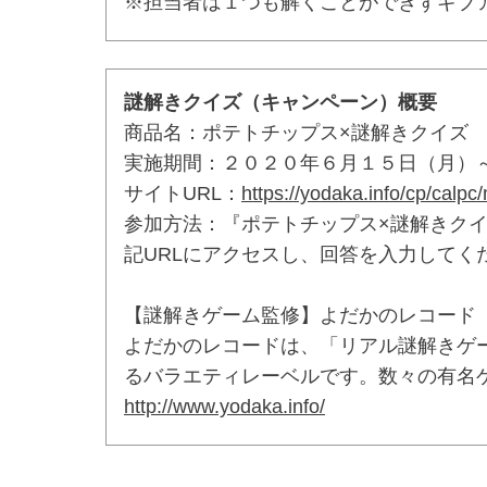
※担当者は１つも解くことができずギブ
謎解きクイズ（キャンペーン）概要
商品名：ポテトチップス×謎解きクイズ
実施期間：２０２０年６月１５日（月）
サイトURL：
https://yodaka.info/cp/calpc
参加方法：『ポテトチップス×謎解きク
記URLにアクセスし、回答を入力してく
【謎解きゲーム監修】よだかのレコード
よだかのレコードは、「リアル謎解きゲ
るバラエティレーベルです。数々の有名
http://www.yodaka.info/