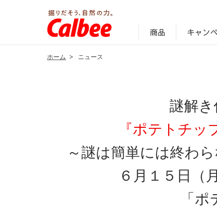
キャン
商品
ホーム
>
ニュース
じゃがいも丸ごと！プロフィール
サステナビリティ経営の考え方
キャンペーン・ピック
オンラインショッ
商品情報
企業案内
謎解き
『ポテトチッ
～謎は簡単には終わら
６月１５日（
「ポ