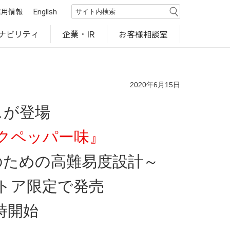
採用情報
English
ナビリティ
お客様相談室
企業・IR
世界のカルビー商品
行動規範・ポリシー
カルビー直営店
CM・動画
研究開発
工場見学
2020年6月15日
スが登場
クペッパー味』
のための高難易度設計～
トア限定で発売
時開始