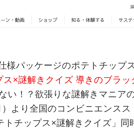
ペーン・動画
サステ
知る・体験する
ショップ
アップ
プ
ブランドサイト一覧
じゃがいもDiary
アレルゲン検索
マテリアリティ
IR・投資家情報
カルビーの食育
ESGデータ
仕様パッケージのポテトチップ
プス×謎解きクイズ 導きのブラッ
ない！？欲張りな謎解きマニア
月）より全国のコンビニエンスス
テトチップス×謎解きクイズ」同