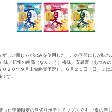
ずしい新じゃがのみを使用した、この季節にしか味わ
お）味／紀州の南高（なんこう）梅味／安曇野（あづみ
２０２０年９月上旬終売予定）。６月２１日（日）には
品です。
使った季節限定の厚切りポテトチップスです。“夏の新