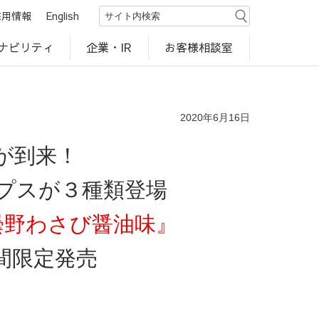
採用情報
English
ナビリティ
お客様相談室
企業・IR
世界のカルビー商品
行動規範・ポリシー
カルビー直営店
CM・動画
研究開発
工場見学
2020年6月16日
が到来！
プスが３種類登場
曇野わさび醤油味』
間限定発売