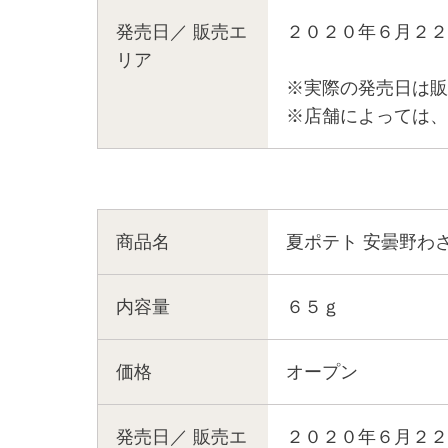
発売日／
販売エ
２０２０年６月２２
リア
※実際の発売日は販
※店舗によっては、
商品名
夏ポテト 安曇野わ
内容量
６５ｇ
価格
オープン
発売日／
販売エ
２０２０年６月２２