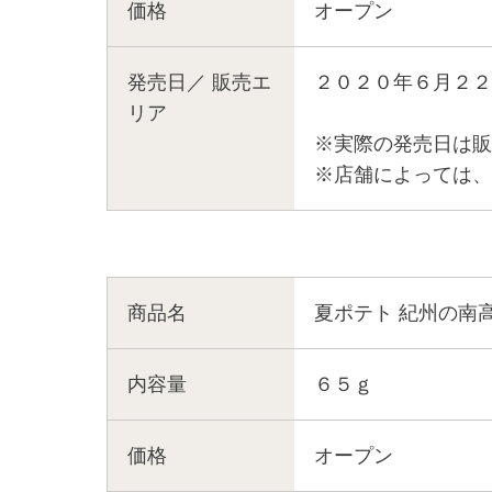
価格
オープン
発売日／
販売エ
２０２０年６月２２
リア
※実際の発売日は販
※店舗によっては、
商品名
夏ポテト 紀州の南
内容量
６５ｇ
価格
オープン