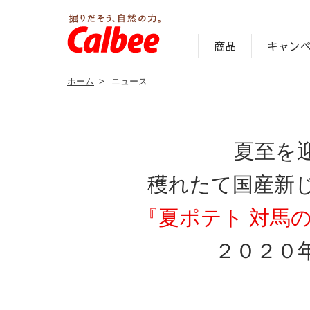
キャン
商品
ホーム
>
ニュース
じゃがいも丸ごと！プロフィール
サステナビリティ経営の考え方
キャンペーン・ピック
オンラインショッ
商品情報
企業案内
夏至を
穫れたて国産新
『夏ポテト 対馬
２０２０