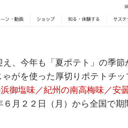
ペーン・動画
サステ
知る・体験する
ショップ
アップ
プ
ブランドサイト一覧
じゃがいもDiary
アレルゲン検索
マテリアリティ
IR・投資家情報
カルビーの食育
ESGデータ
迎え、今年も「夏ポテト」の季節
じゃがを使った厚切りポテトチッ
の浜御塩味／紀州の南高梅味／安
年６月２２日（月）から全国で期