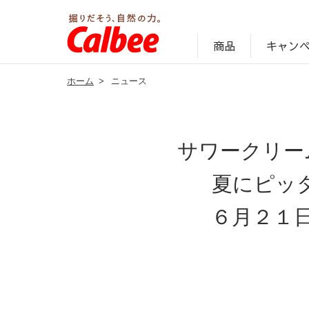
キャン
商品
ホーム
>
ニュース
じゃがいも丸ごと！プロフィール
サステナビリティ経営の考え方
キャンペーン・ピック
オンラインショッ
商品情報
企業案内
サワークリー
夏にピッ
６月２１