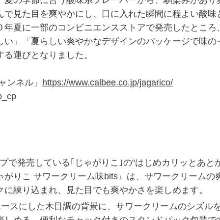
んで見た目を爽やかにし、口に入れた瞬間に程よい酸味
０年夏に一部のコンビニエンスストアで発売したところ
しい」「夏らしい爽やかなデザインのパッケージで味の
する運びとなりました。
ャンネル」
https://www.calbee.co.jp/jagarico/
_cp
のカップで発売している｢じゃがりこ｣の“はじめカリッとあ
がりこ サワークリーム味bits』は、サワークリーム
クに練り込まれ、見た目でも爽やかさを楽しめます。
ベースにした木目調の背景に、サワークリームのシズル
楽しめる、便利なチャック付きのスタンドパック包装で