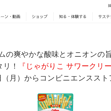
ペーン・動画
サステ
知る・体験する
ショップ
アップ
プ
ブランドサイト一覧
じゃがいもDiary
アレルゲン検索
マテリアリティ
IR・投資家情報
カルビーの食育
ESGデータ
ムの爽やかな酸味とオニオンの
タリ！
『じゃがりこ サワークリーム
日（月）からコンビニエンススト