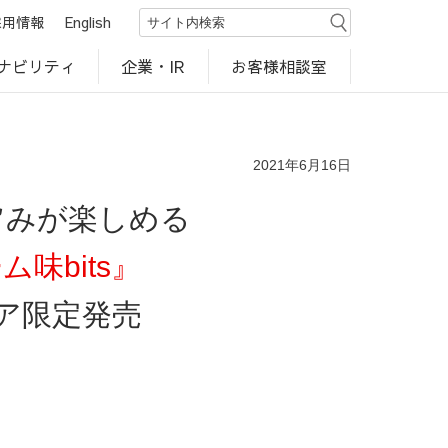
採用情報
English
ナビリティ
お客様相談室
企業・IR
世界のカルビー商品
行動規範・ポリシー
カルビー直営店
CM・動画
研究開発
工場見学
2021年6月16日
旨みが楽しめる
味bits』
ア限定発売