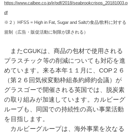
https://www.calbee.co.jp/ir/pdf/2018/seabrookcrisps_20181003.p
df
※２）HFSS = High in Fat, Sugar and Saltの食品/飲料に対する
規制（広告・販促活動に制限が課される）
またCGUKは、商品の包材で使用される
プラスチック等の削減についても対応を進
めています。来る本年１１月に、COP２６
（第２６回気候変動枠組条約締約会議）が
グラスゴーで開催される英国では、脱炭素
の取り組みが加速しています。カルビーグ
ループも、同国での持続性の高い事業活動
を目指します。
カルビーグループは、海外事業を次なる