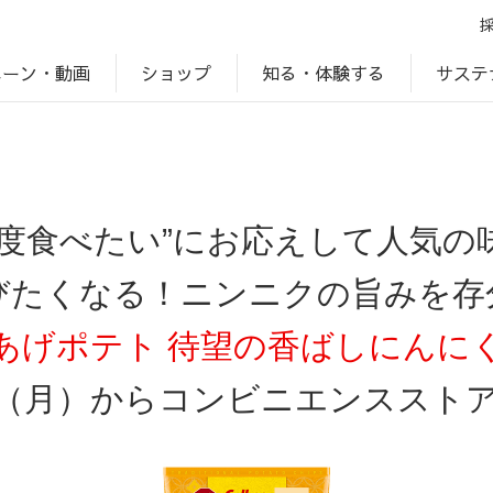
ペーン・動画
サステ
知る・体験する
ショップ
アップ
プ
ブランドサイト一覧
じゃがいもDiary
アレルゲン検索
マテリアリティ
IR・投資家情報
カルビーの食育
ESGデータ
一度食べたい”にお応えして人気の
びたくなる！ニンニクの旨みを存
あげポテト 待望の香ばしにんに
（月）からコンビニエンススト