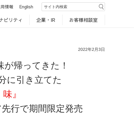
採用情報
English
ナビリティ
お客様相談室
企業・IR
世界のカルビー商品
行動規範・ポリシー
カルビー直営店
CM・動画
研究開発
工場見学
2022年2月3日
味が帰ってきた！
分に引き立てた
く味』
ア先行で期間限定発売