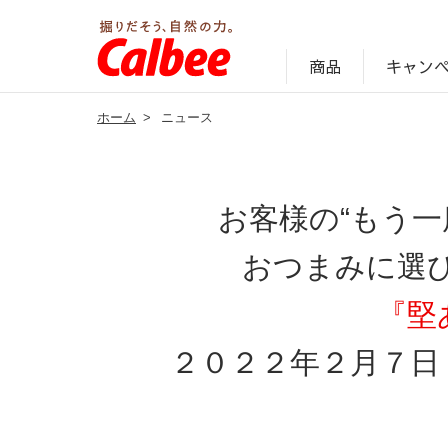
キャン
商品
ホーム
>
ニュース
じゃがいも丸ごと！プロフィール
サステナビリティ経営の考え方
キャンペーン・ピック
オンラインショッ
商品情報
企業案内
お客様の“もう
おつまみに選
『堅
２０２２年２月７日