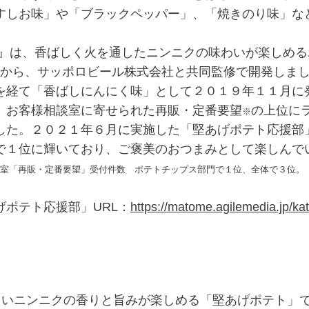
すしお味」や「ブラックペッパー」、「焼きのり味」な
』は、香ばしく火を通したニンニクの味わいが楽しめる
とから、サッポロビール株式会社と共同監修で開発しまし
を経て「香ばしにんにく味」として２０１９年１１月に
、お客様相談室に寄せられた再販・定番要望
の上位に
※
した。２０２１年６月に実施した「堅あげポテト応援部
”で１位に輝いており、ご褒美のおつまみとして楽しんで
室「再販・定番要望」受付件数 ポテトチップス部門で１位、全体で３位。
ポテト応援部」URL：
https://matome.agilemedia.jp/k
しいニンニクの香りと旨みが楽しめる「堅あげポテト」