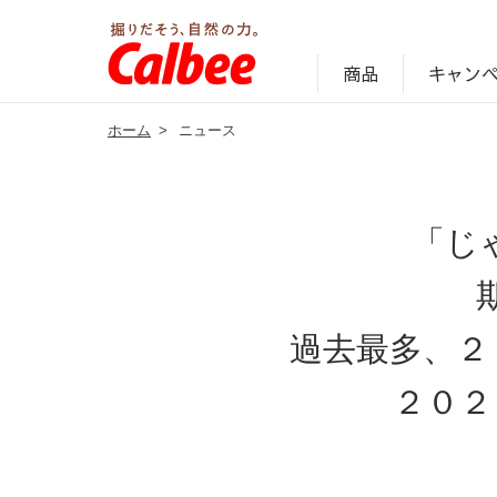
キャン
商品
ホーム
>
ニュース
じゃがいも丸ごと！プロフィール
サステナビリティ経営の考え方
キャンペーン・ピック
オンラインショッ
商品情報
企業案内
「じ
過去最多、２
２０２