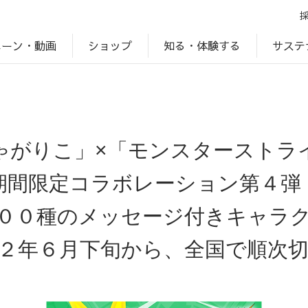
ペーン・動画
サステ
知る・体験する
ショップ
アップ
プ
ブランドサイト一覧
じゃがいもDiary
アレルゲン検索
マテリアリティ
IR・投資家情報
カルビーの食育
ESGデータ
ゃがりこ」×「モンスターストラ
期間限定コラボレーション第４弾
００種のメッセージ付きキャラ
２年６月下旬から、全国で順次