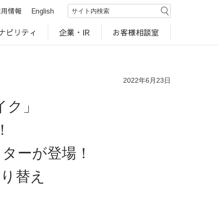
採用情報
English
ナビリティ
お客様相談室
企業・IR
世界のカルビー商品
行動規範・ポリシー
カルビー直営店
CM・動画
研究開発
工場見学
2022年6月23日
イク」
！
クターが登場！
切り替え