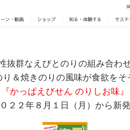
ペーン・動画
サステ
知る・体験する
ショップ
アップ
プ
ブランドサイト一覧
じゃがいもDiary
アレルゲン検索
マテリアリティ
IR・投資家情報
カルビーの食育
ESGデータ
性抜群なえびとのりの組み合わ
のり＆焼きのりの風味が食欲をそ
『かっぱえびせん のりしお味』
０２２年８月１日（月）から新