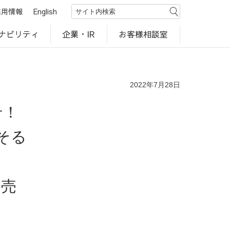
採用情報
English
ナビリティ
お客様相談室
企業・IR
世界のカルビー商品
行動規範・ポリシー
カルビー直営店
CM・動画
研究開発
工場見学
2022年7月28日
せ！
そる
発売