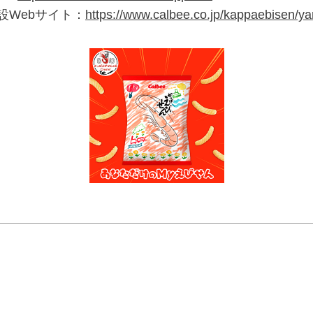
設Webサイト：
https://www.calbee.co.jp/kappaebisen/y