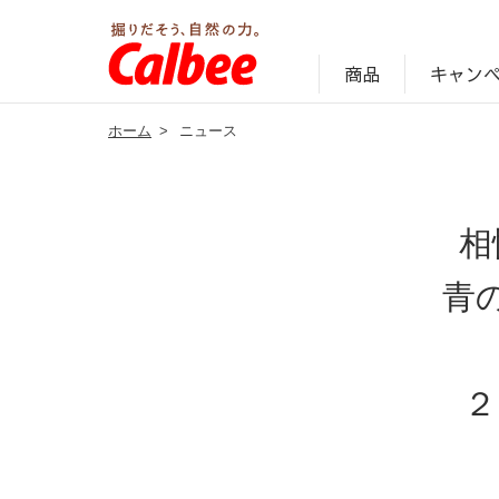
キャン
商品
ホーム
>
ニュース
じゃがいも丸ごと！プロフィール
サステナビリティ経営の考え方
キャンペーン・ピック
オンラインショッ
商品情報
企業案内
相
青
２