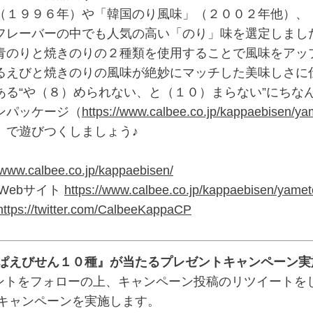
１９９６年）や「韓国のり風味」（２００２年他）、
フレーバーの中でも人気の高い「のり」味を選定しまし
青のりと焼きのりの２種類を使用することで風味をアッ
るえびと焼きのりの風味が絶妙にマッチした美味しさに
る“や（８）められない、と（１０）まらない”にちな
ンパッケージ（
https://www.calbee.co.jp/kappaebisen/y
」で遊びつくしましょう♪
//www.calbee.co.jp/kappaebisen/
Webサイト
https://www.calbee.co.jp/kappaebisen/yame
https://twitter.com/CalbeeKappaCP
っぱえびせん１０種』が当たるプレゼントキャンペーン実
カウントをフォローの上、キャンペーン投稿のリツイート
るキャンペーンを実施します。