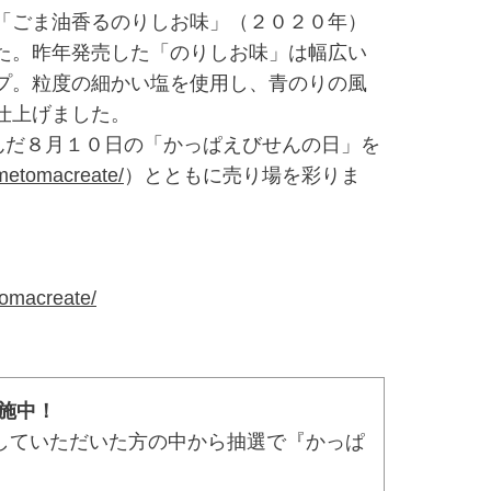
「ごま油香るのりしお味」（２０２０年）
た。昨年発売した「のりしお味」は幅広い
プ。粒度の細かい塩を使用し、青のりの風
仕上げました。
んだ８月１０日の「かっぱえびせんの日」を
ametomacreate/
）とともに売り場を彩りま
tomacreate/
施中！
をしていただいた方の中から抽選で『かっぱ