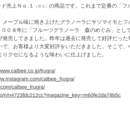
ド売上Ｎｏ.１
の商品です。これまで定番の「フ
（※１）
、メープル味に焼き上げたグラノーラにサツマイモとフ
２００８年に「フルーツグラノーラ 森のめぐみ」とし
び発売してきました。昨年は過去に発売して好評だった
いで、お客様より大変好評をいただきました。そこで、
よりクセになるような味わいに仕上げました。
/www.calbee.co.jp/frugra/
ww.instagram.com/calbee_frugra/
er.com/calbee_frugra/
ee.jp/n/n4723fdc212cc?magazine_key=m60fe2da78b5c