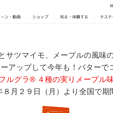
ペーン・動画
サステ
知る・体験する
ショップ
アップ
プ
ブランドサイト一覧
じゃがいもDiary
アレルゲン検索
マテリアリティ
IR・投資家情報
カルビーの食育
ESGデータ
とサツマイモ、メープルの風味
パワーアップして今年も！バターで
フルグラ® ４種の実りメープル
年８月２９日（月）より全国で期