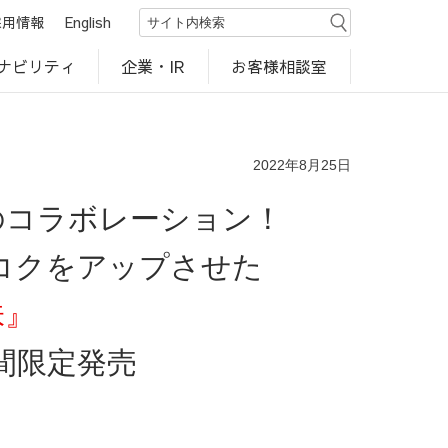
採用情報
English
ナビリティ
お客様相談室
企業・IR
世界のカルビー商品
行動規範・ポリシー
カルビー直営店
CM・動画
研究開発
工場見学
2022年8月25日
のコラボレーション！
コクをアップさせた
味』
間限定発売