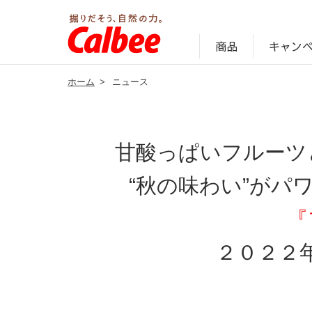
キャン
商品
ホーム
>
ニュース
じゃがいも丸ごと！プロフィール
サステナビリティ経営の考え方
キャンペーン・ピック
オンラインショッ
商品情報
企業案内
甘酸っぱいフルーツ
“秋の味わい”が
『
２０２２