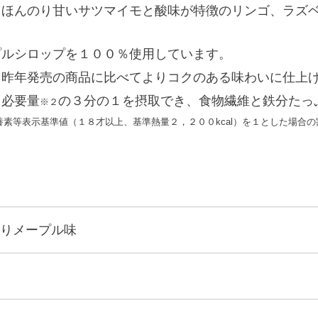
、ほんのり甘いサツマイモと酸味が特徴のリンゴ、ラズ
プルシロップを１００％使用しています。
、昨年発売の商品に比べてよりコクのある味わいに仕上
日必要量
の３分の１を摂取でき、食物繊維と鉄分たっ
※２
素等表示基準値（１８才以上、基準熱量２，２００kcal）を１とした場合の
実りメープル味