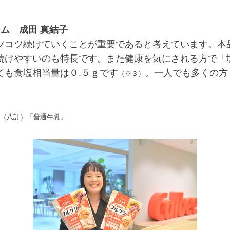
ム 成田 真結子
コツ続けていくことが重要であると考えています。本
続けやすいのも特長です。また健康を気にされる方で「
ても食塩相当量は０.５ｇです
。一人でも多くの方
（※３）
（八訂）「普通牛乳」