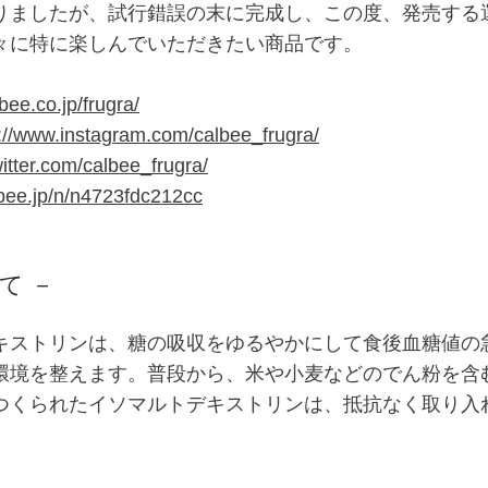
りましたが、試行錯誤の末に完成し、この度、発売する
々に特に楽しんでいただきたい商品です。
bee.co.jp/frugra/
://www.instagram.com/calbee_frugra/
witter.com/calbee_frugra/
lbee.jp/n/n4723fdc212cc
て －
ストリンは、糖の吸収をゆるやかにして食後血糖値の
環境を整えます。普段から、米や小麦などのでん粉を含
つくられたイソマルトデキストリンは、抵抗なく取り入