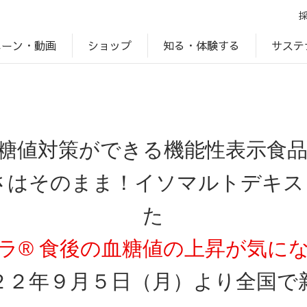
ペーン・動画
サステ
知る・体験する
ショップ
アップ
プ
ブランドサイト一覧
じゃがいもDiary
アレルゲン検索
マテリアリティ
IR・投資家情報
カルビーの食育
ESGデータ
糖値対策ができる機能性表示食
さはそのまま！イソマルトデキスト
た
ラ® 食後の血糖値の上昇が気に
２２年９月５日（月）より全国で