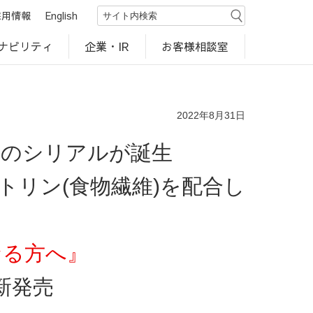
採用情報
English
ナビリティ
お客様相談室
企業・IR
世界のカルビー商品
行動規範・ポリシー
カルビー直営店
CM・動画
研究開発
工場見学
2022年8月31日
品のシリアルが誕生
リン(食物繊維)を配合し
なる方へ』
新発売