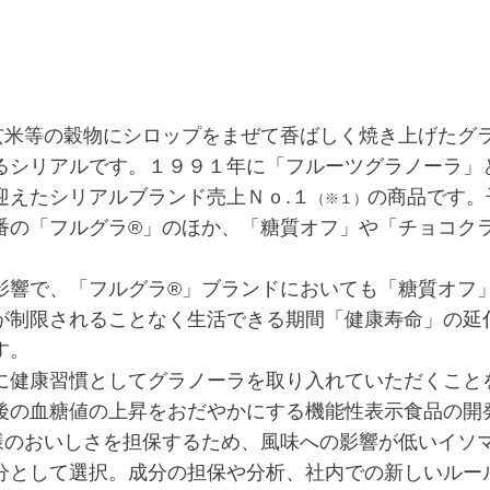
米等の穀物にシロップをまぜて香ばしく焼き上げたグ
るシリアルです。１９９１年に「フルーツグラノーラ」
迎えたシリアルブランド売上Ｎｏ.１
の商品です。
（※１）
番の「フルグラ®」のほか、「糖質オフ」や「チョコク
響で、「フルグラ®」ブランドにおいても「糖質オフ
が制限されることなく生活できる期間「健康寿命」の延
す。
健康習慣としてグラノーラを取り入れていただくこと
後の血糖値の上昇をおだやかにする機能性表示食品の開
のおいしさを担保するため、風味への影響が低いイソ
分として選択。成分の担保や分析、社内での新しいルー