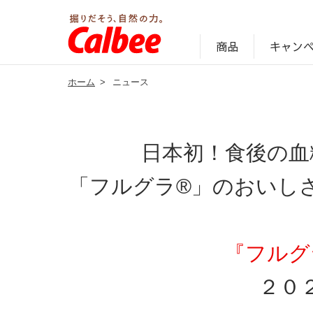
キャン
商品
ホーム
>
ニュース
じゃがいも丸ごと！プロフィール
サステナビリティ経営の考え方
キャンペーン・ピック
オンラインショッ
商品情報
企業案内
日本初！食後の血
「フルグラ®」のおいし
『フルグ
２０