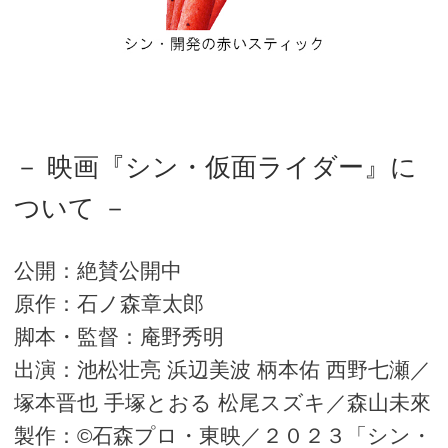
－ 映画『シン・仮面ライダー』に
ついて －
公開：絶賛公開中
原作：石ノ森章太郎
脚本・監督：庵野秀明
出演：池松壮亮 浜辺美波 柄本佑 西野七瀬／
塚本晋也 手塚とおる 松尾スズキ／森山未來
製作：©石森プロ・東映／２０２３「シン・