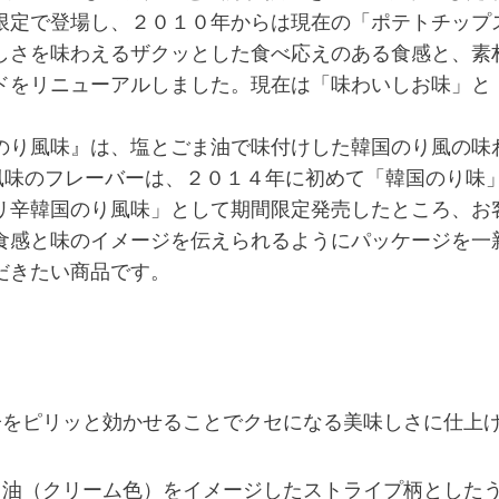
限定で登場し、２０１０年からは現在の「ポテトチップ
しさを味わえるザクッとした食べ応えのある食感と、素
ドをリニューアルしました。現在は「味わいしお味」と
。
のり風味』は、塩とごま油で味付けした韓国のり風の味
風味のフレーバーは、２０１４年に初めて「韓国のり味
リ辛韓国のり風味」として期間限定発売したところ、お
食感と味のイメージを伝えられるようにパッケージを一
だきたい商品です。
子をピリッと効かせることでクセになる美味しさに仕上
ま油（クリーム色）をイメージしたストライプ柄とした