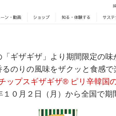
ペーン・動画
サステ
知る・体験する
ショップ
アップ
プ
ブランドサイト一覧
じゃがいもDiary
アレルゲン検索
マテリアリティ
IR・投資家情報
カルビーの食育
ESGデータ
の「ギザギザ」より期間限定の味
香るのりの風味をザクッと食感で
チップスギザギザ® ピリ辛韓国
年１０月２日（月）から全国で期