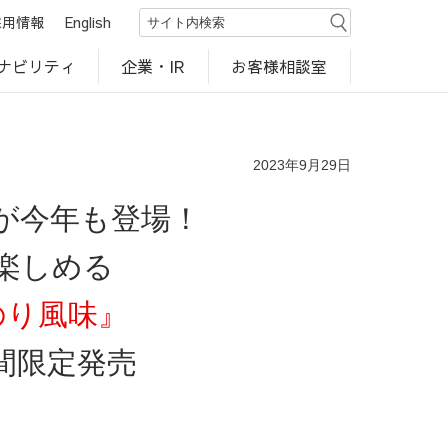
採用情報
English
ナビリティ
お客様相談室
企業・IR
世界のカルビー商品
行動規範・ポリシー
カルビー直営店
CM・動画
研究開発
工場見学
2023年9月29日
が今年も登場！
楽しめる
のり風味』
間限定発売