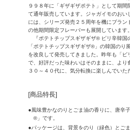
９９８年に「ギザギザポテト」として期間
て通年販売しています。ジャガイモのおい
には、シリーズ発売２５周年を機にブラン
の他期間限定フレーバーも展開しています
『ポテトチップスギザギザ® ピリ辛韓国
「ポテトチップスギザギザ®」の韓国のり
を改良して発売してきました。昨年も「ピ
で、好評だった味わいはそのままに、より
３０～４０代に、気分転換に楽しんでいた
[商品特長]
●風味豊かなのりとごま油の香りに、唐辛
®」です。
●パッケージは、背景をのり（緑色）とご