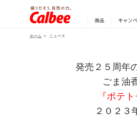
キャン
商品
ホーム
>
ニュース
じゃがいも丸ごと！プロフィール
サステナビリティ経営の考え方
キャンペーン・ピック
オンラインショッ
商品情報
企業案内
発売２５周年
ごま油
『ポテト
２０２３