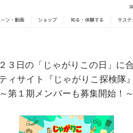
ペーン・動画
サステ
知る・体験する
ショップ
アップ
プ
ブランドサイト一覧
じゃがいもDiary
アレルゲン検索
マテリアリティ
IR・投資家情報
カルビーの食育
ESGデータ
２３日の「じゃがりこの日」に
ティサイト『じゃがりこ探検隊
～第１期メンバーも募集開始！