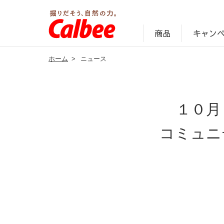
キャン
商品
ホーム
>
ニュース
じゃがいも丸ごと！プロフィール
サステナビリティ経営の考え方
キャンペーン・ピック
オンラインショッ
商品情報
企業案内
１０月
コミュニ