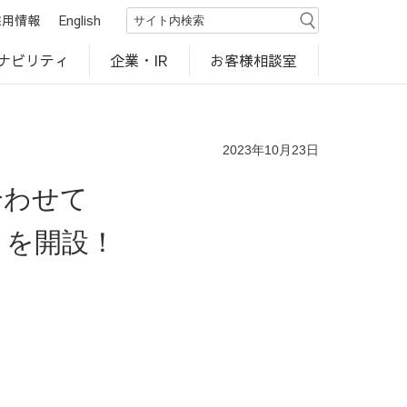
採用情報
English
ナビリティ
お客様相談室
企業・IR
世界のカルビー商品
行動規範・ポリシー
カルビー直営店
CM・動画
研究開発
工場見学
2023年10月23日
合わせて
』を開設！
～