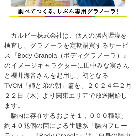
カルビー株式会社は、個人の腸内環境を
検査し、グラノーラを定期購買するサービ
ス『Body Granola（ボディグラノーラ）』
のイメージキャラクターに田中みな実さん
と櫻井海音さんを起用し、初となる
TVCM「姉と弟の朝」篇を、２０２４年２月
２２日（木）より関東エリアで放送開始し
ます。
腸内に存在するおよそ１，０００種類、
約４０兆個の菌による生態系「腸内フロー
ラ
」。『Body Granola』は、自身の腸内