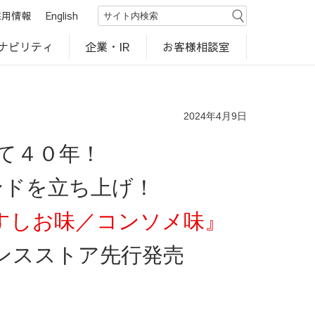
採用情報
English
ナビリティ
お客様相談室
企業・IR
世界のカルビー商品
行動規範・ポリシー
カルビー直営店
CM・動画
研究開発
工場見学
2024年4月9日
て４０年！
ンドを立ち上げ！
すしお味／コンソメ味』
ンスストア先行発売