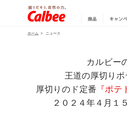
キャン
商品
ホーム
>
ニュース
じゃがいも丸ごと！プロフィール
サステナビリティ経営の考え方
キャンペーン・ピック
オンラインショッ
商品情報
企業案内
カルビー
王道の厚切りポ
厚切りのド定番
『ポテ
２０２４年４月１