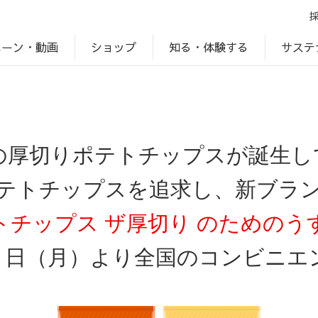
ペーン・動画
サステ
知る・体験する
ショップ
アップ
プ
ブランドサイト一覧
じゃがいもDiary
アレルゲン検索
マテリアリティ
IR・投資家情報
カルビーの食育
ESGデータ
の厚切りポテトチップスが誕生し
テトチップスを追求し、新ブラ
トチップス ザ厚切り のためのう
５日（月）より全国のコンビニエ