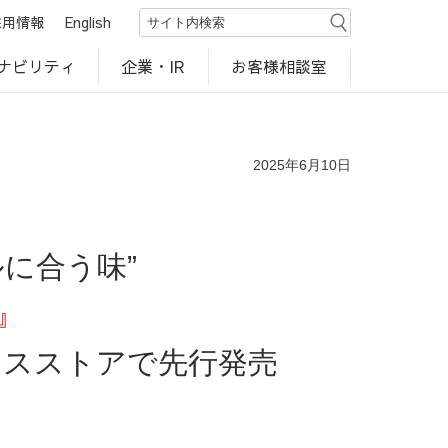
採用情報
English
ナビリティ
お客様相談室
企業・IR
世界のカルビー商品
行動規範・ポリシー
カルビー直営店
CM・動画
研究開発
工場見学
2025年6月10日
に合う味”
』
ンスストアで先行発売