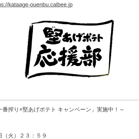
ps://kataage-ouenbu.calbee.jp
番搾り×堅あげポテト キャンペーン」実施中！～
日（火）２３：５９