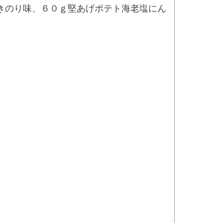
きのり味、６０ｇ堅あげポテト海老塩にん