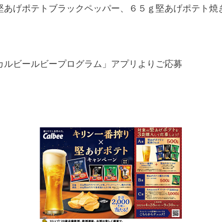
堅あげポテトブラックペッパー、６５ｇ堅あげポテト焼
カルビールビープログラム」アプリよりご応募