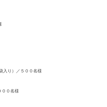
様
袋入り）／５００名様
０００名様