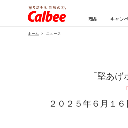
キャン
商品
ホーム
>
ニュース
じゃがいも丸ごと！プロフィール
サステナビリティ経営の考え方
キャンペーン・ピック
オンラインショッ
商品情報
企業案内
「堅あげ
２０２５年６月１６