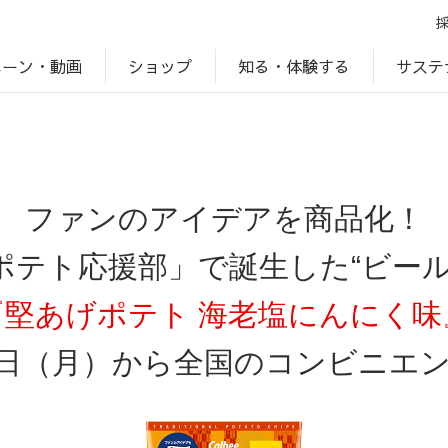
ペーン・動画
サステ
知る・体験する
ショップ
アップ
プ
ブランドサイト一覧
じゃがいもDiary
アレルゲン検索
マテリアリティ
IR・投資家情報
カルビーの食育
ESGデータ
ファンのアイデアを商品化！
ポテト応援部」で誕生した“ビール
『堅あげポテト 海老塩にんにく味
日（月）から全国のコンビニエ