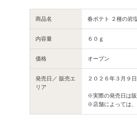
商品名
春ポテト ２種の岩
内容量
６０ｇ
価格
オープン
発売日／
販売エ
２０２６年３月９日
リア
※実際の発売日は販
※店舗によっては、