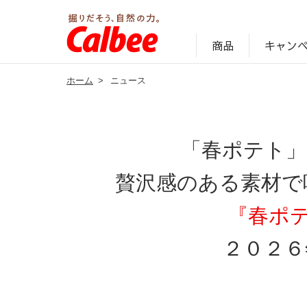
キャン
商品
ホーム
>
ニュース
じゃがいも丸ごと！プロフィール
サステナビリティ経営の考え方
キャンペーン・ピック
オンラインショッ
商品情報
企業案内
「春ポテト」
贅沢感のある素材で
『春ポ
２０２６