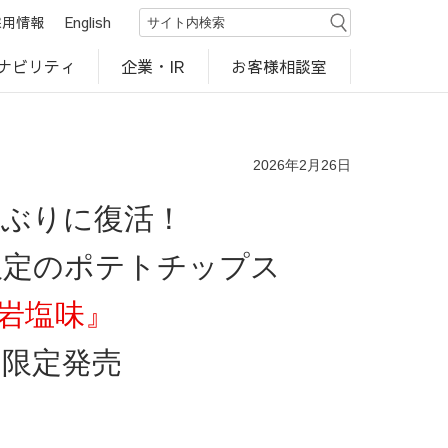
採用情報
English
ナビリティ
お客様相談室
企業・IR
世界のカルビー商品
行動規範・ポリシー
カルビー直営店
CM・動画
研究開発
工場見学
2026年2月26日
年ぶりに復活！
限定のポテトチップス
岩塩味』
間限定発売