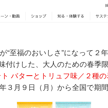
ペーン・動画
サステ
知る・体験する
ショップ
アップ
プ
ブランドサイト一覧
じゃがいもDiary
アレルゲン検索
マテリアリティ
IR・投資家情報
カルビーの食育
ESGデータ
が“至福のおいしさ”になって２
味付けした、大人のための春季
テト バターとトリュフ味／２種の
年３月９日（月）から全国で期