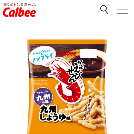
ホーム
>
商品
>
かっぱえびせん
>
かっぱえびせん 九州
しょうゆ味