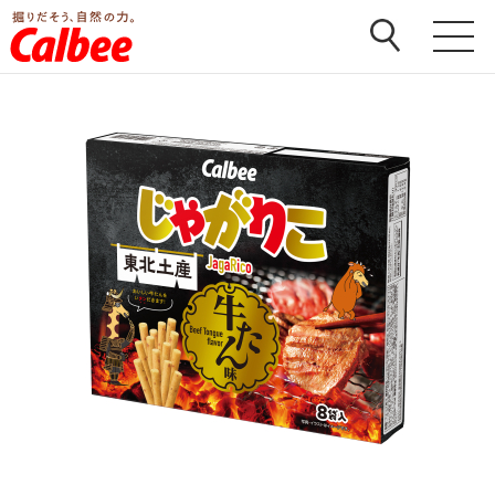
ホーム
>
商品
>
じゃがりこ
>
じゃがりこ 牛たん味