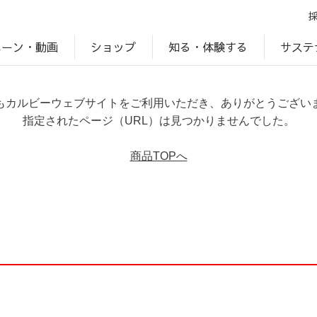
ペーン・動画
サステ
知る・体験する
ショップ
アップ
プ
ブランドサイト一覧
じゃがいもDiary
アレルゲン検索
マテリアリティ
IR・投資家情報
カルビーの食育
ESGデータ
もカルビーウェブサイトをご利用いただき、ありがとうござい
指定されたページ（URL）は見つかりませんでした。
商品TOPへ