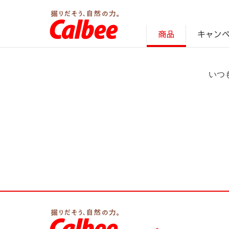
キャン
商品
じゃがいも丸ごと！プロフィール
サステナビリティ経営の考え方
キャンペーン・ピック
オンラインショッ
商品情報
企業案内
いつ