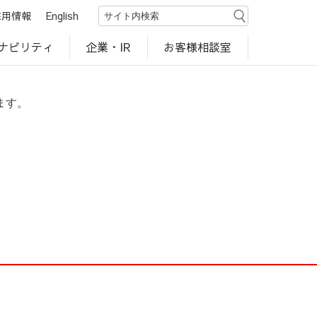
採用情報
English
ナビリティ
お客様相談室
企業・IR
世界のカルビー商品
行動規範・ポリシー
カルビー直営店
CM・動画
研究開発
工場見学
ます。