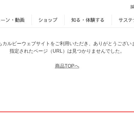
ペーン・動画
サステ
知る・体験する
ショップ
アップ
プ
ブランドサイト一覧
じゃがいもDiary
アレルゲン検索
マテリアリティ
IR・投資家情報
カルビーの食育
ESGデータ
もカルビーウェブサイトをご利用いただき、ありがとうござい
指定されたページ（URL）は見つかりませんでした。
商品TOPへ