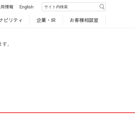
採用情報
English
ナビリティ
お客様相談室
企業・IR
世界のカルビー商品
行動規範・ポリシー
カルビー直営店
CM・動画
研究開発
工場見学
ます。