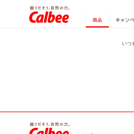
キャン
商品
じゃがいも丸ごと！プロフィール
サステナビリティ経営の考え方
キャンペーン・ピック
オンラインショッ
商品情報
企業案内
いつ