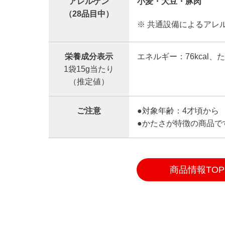
アレルゲン
小麦・大豆・豚肉
（28品目中）
※ 共通設備によるアレ
栄養成分表示
エネルギー：76kcal、
1袋15g当たり
（推定値）
ご注意
●対象年齢：4才頃から
●かたさが特徴の商品で
商品情報TOP