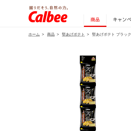
キャン
商品
ホーム
>
商品
>
堅あげポテト
>
堅あげポテト ブラック
じゃがいも丸ごと！プロフィール
サステナビリティ経営の考え方
キャンペーン・ピック
オンラインショッ
商品情報
企業案内