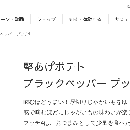
ペーン・動画
サステ
知る・体験する
ショップ
ペッパー プッチ4
アップ
プ
ブランドサイト一覧
じゃがいもDiary
アレルゲン検索
マテリアリティ
IR・投資家情報
カルビーの食育
ESGデータ
堅あげポテト
ブラックペッパー プッ
噛むほどうまい！厚切りじゃがいもをゆ
感で噛むほどにじゃがいもの味わいが楽
プッチ4は、おつまみとして少量を食べ