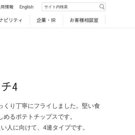
採用情報
English
ナビリティ
お客様相談室
企業・IR
世界のカルビー商品
行動規範・ポリシー
カルビー直営店
CM・動画
研究開発
工場見学
チ4
っくり丁寧にフライしました。堅い食
しめるポテトチップスです。
たい人に向けて、4連タイプです。