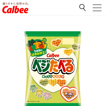
ホーム
>
商品
>
ベジたべる
>
ベジたべる あっさりサラ
ダ味