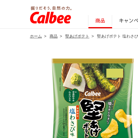
キャン
商品
ホーム
>
商品
>
堅あげポテト
>
堅あげポテト 塩わさ
じゃがいも丸ごと！プロフィール
サステナビリティ経営の考え方
キャンペーン・ピック
オンラインショッ
商品情報
企業案内