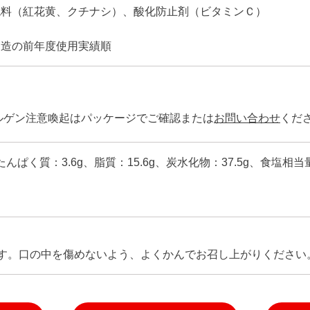
色料（紅花黄、クチナシ）、酸化防止剤（ビタミンＣ）
製造の前年度使用実績順
ルゲン注意喚起はパッケージでご確認または
お問い合わせ
くだ
たんぱく質：3.6g、脂質：15.6g、炭水化物：37.5g、食塩相当量
す。口の中を傷めないよう、よくかんでお召し上がりください