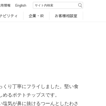
採用情報
English
ナビリティ
お客様相談室
企業・IR
世界のカルビー商品
行動規範・ポリシー
カルビー直営店
CM・動画
研究開発
工場見学
っくり丁寧にフライしました。堅い食
しめるポテトチップスです。
い塩気が鼻に抜けるつーんとしたわさ