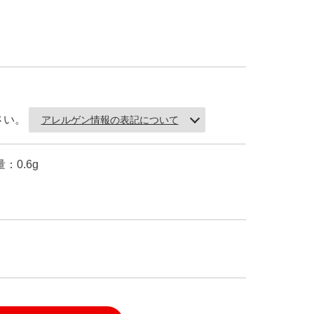
さい。
アレルゲン情報の表記について
：0.6g
。