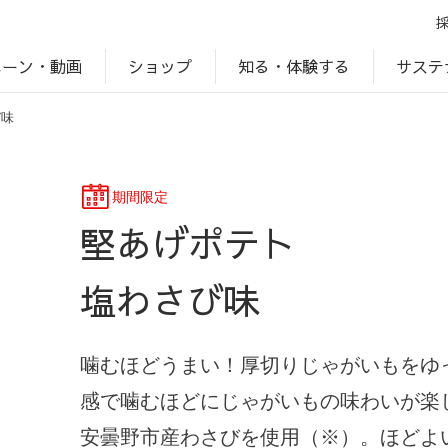
ペーン・動画
サステ
知る・体験する
ショップ
び味
アップ
プ
ブランドサイト一覧
じゃがいもDiary
アレルゲン検索
マテリアリティ
IR・投資家情報
カルビーの食育
ESGデータ
期間限定
堅あげポテト
塩わさび味
噛むほどうまい！厚切りじゃがいもをゆ
感で噛むほどにじゃがいもの味わいが楽
安曇野市産わさびを使用（※）。ほどよ