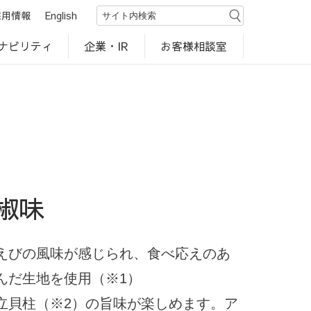
採用情報
English
ナビリティ
お客様相談室
企業・IR
世界のカルビー商品
行動規範・ポリシー
カルビー直営店
CM・動画
研究開発
工場見学
椒味
えびの風味が感じられ、食べ応えのあ
んだ生地を使用（※1）
立貝柱（※2）の旨味が楽しめます。ア