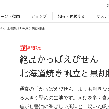
ペーン・動画
サステ
知る・体験する
ショップ
せん 北海道焼き帆立と黒胡椒味
アップ
プ
ブランドサイト一覧
じゃがいもDiary
アレルゲン検索
マテリアリティ
IR・投資家情報
カルビーの食育
ESGデータ
期間限定
絶品かっぱえびせん
北海道焼き帆立と黒胡
通常の「かっぱえびせん」よりも濃厚な
る大きく堅めの生地です。えびを多く含
焦がし醤油の香ばしい風味と、焼いた帆