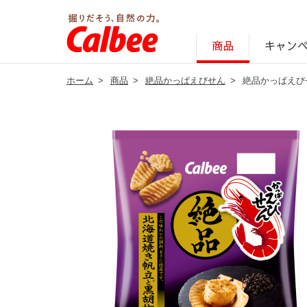
キャン
商品
ホーム
>
商品
>
絶品かっぱえびせん
>
絶品かっぱえび
じゃがいも丸ごと！プロフィール
サステナビリティ経営の考え方
キャンペーン・ピック
オンラインショッ
商品情報
企業案内