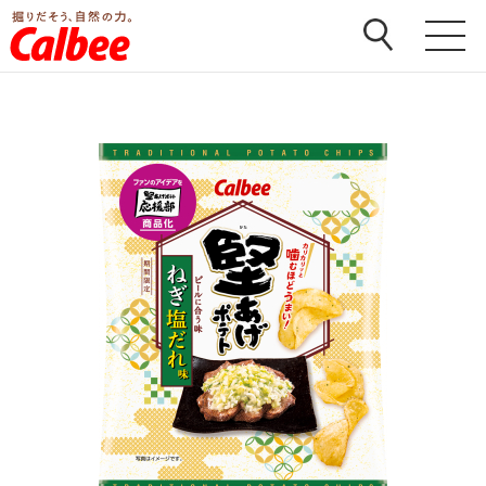
ホーム
>
商品
>
堅あげポテト
>
堅あげポテト ねぎ塩だ
れ味