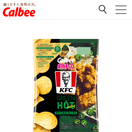
ホーム
>
商品
>
その他ポテトチップス
>
ポテトチップス
KFCグリーンホットウィング味