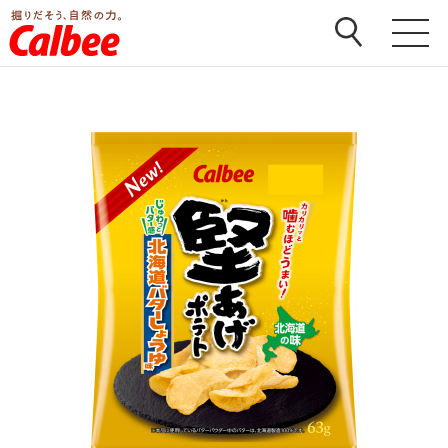
ホーム
>
商品
>
堅あげポテト
>
堅あげポテト 北海道バ
ターしょうゆ味