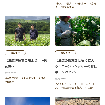
#復興.
#震災.
#東松島市.
#宮城
県.
#契約生産者.
畑のイマ
畑のイマ
北海道伊達市の畑より ～開
北海道の農業をともに支え
花編～
る！コーンレンジャーのお仕
事 ～Part2～
2026.07.03
#契約生産者.
#北海道伊達.
#開花.
2026.07.01
#北海道.
#とうもろこし.
#スーパースイートコー
ン.
#味の素食品北海道.
#北海道.