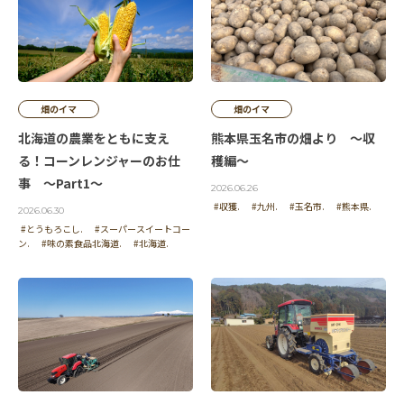
畑のイマ
畑のイマ
北海道の農業をともに支え
熊本県玉名市の畑より ～収
る！コーンレンジャーのお仕
穫編～
事 ～Part1～
2026.06.26
#収獲.
#九州.
#玉名市.
#熊本県.
2026.06.30
#とうもろこし.
#スーパースイートコー
ン.
#味の素食品北海道.
#北海道.