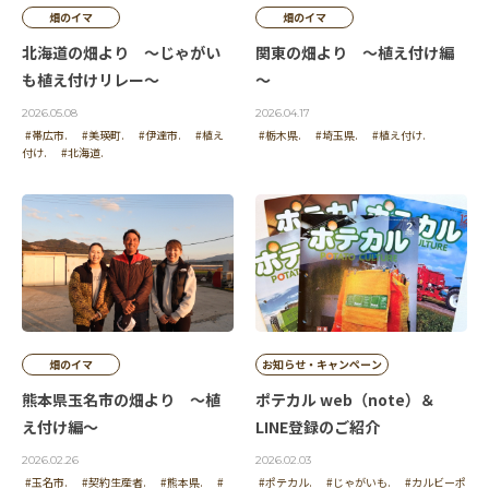
畑のイマ
畑のイマ
北海道の畑より ～じゃがい
関東の畑より ～植え付け編
も植え付けリレー～
～
2026.05.08
2026.04.17
#帯広市.
#美瑛町.
#伊達市.
#植え
#栃木県.
#埼玉県.
#植え付け.
付け.
#北海道.
畑のイマ
お知らせ・キャンペーン
熊本県玉名市の畑より ～植
ポテカル web（note）＆
え付け編～
LINE登録のご紹介
2026.02.26
2026.02.03
#玉名市.
#契約生産者.
#熊本県.
#
#ポテカル.
#じゃがいも.
#カルビーポ