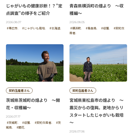
じゃがいもの健康診断！？”定
青森県横浜町の畑より ～収
点調査”の様子をご紹介
穫編～
2026.08.07
2026.08.05
#帯広市.
#じゃがいも栽培.
#北海道.
#横浜町.
#青森県.
#収獲.
#契約生
産者.
契約生産者さん
契約生産者さん
茨城県茨城町の畑より ～開
宮城県東松島市の畑より ～
花・収穫編～
震災からの復興。更地からリ
スタートしたじゃがいも栽培
2026.07.17
～
#茨城町.
#収獲.
#契約生産者.
#茨
城県.
#開花.
2026.07.06