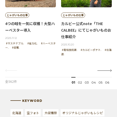
じゃがいもの仕事
じゃがいもの仕事
4つの畦を一気に収穫！大型ハ
カルビー公式note「THE
ーベスター導入
CALBEE」にてじゃがいものお
仕事紹介
2025.11.12
#サステナブル.
#省力化.
#ハーベスタ
2025.10.20
ー.
#収穫.
#栽培技術課.
#カルビーポテト.
#北海
道.
全562件
01
02
03
04
05
06
KEYWORD
北海道
空フォト
大収穫祭
オリジナルじゃがいもレシピ