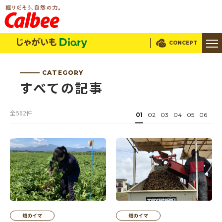
じゃがいもDialy
CONCEPT
CATEGORY
すべての記事
全562件
01
02
03
04
05
06
畑のイマ
畑のイマ