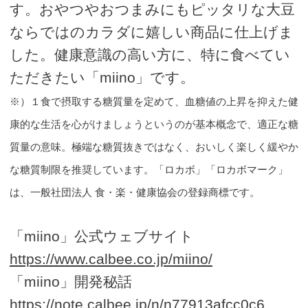
す。おやつやおつまみにもピッタリな大豆
ならではのカラダに嬉しい商品に仕上げま
した。健康意識の高い方に、特に食べてい
ただきたい「miino」です。
※）１食で摂取する糖質量を定めて、血糖値の上昇を抑えた健
康的な生活を心がけましょうというのが基本概念で、適正な糖
質量の意味。極端な糖質抜きではなく、おいしく楽しく緩やか
な糖質制限を推奨しています。「ロカボ」「ロカボマーク」
は、一般社団法人 食・楽・健康協会の登録商標です。
「miino」公式ウェブサイト
https://www.calbee.co.jp/miino/
「miino」開発秘話
https://note.calbee.jp/n/n77913afcc0c6