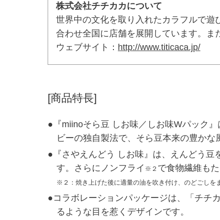
株式会社チチカカについて
世界中の文化を取り入れたカラフルで遊
合わせ全国に店舗を展開しています。ま
ウェブサイト：
http://www.titicaca.jp/
[商品特長]
●『miinoそら豆 しお味／しお味Wパ
ビーの独自製法で、そら豆本来の豊かな風
●『さやえんどう しお味』は、えんどう
す。さらにノンフライ
で食物繊維もた
※２
※２：焼き上げた後に適量の油を吹き付け、のどごしを
●コラボレーションパッケージは、「チチ
るような目を惹くデザインです。