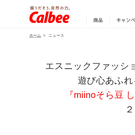
キャン
商品
ホーム
>
ニュース
じゃがいも丸ごと！プロフィール
サステナビリティ経営の考え方
キャンペーン・ピック
オンラインショッ
商品情報
企業案内
エスニックファッシ
遊び心あふれ
『miinoそら
２