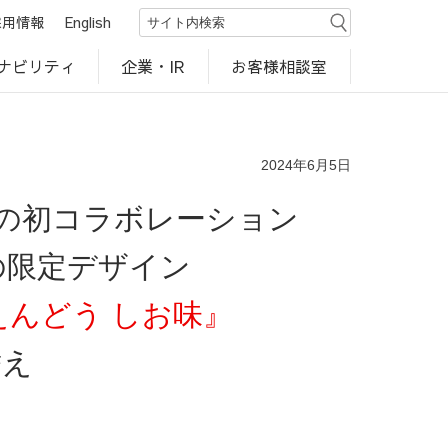
採用情報
English
ナビリティ
お客様相談室
企業・IR
世界のカルビー商品
行動規範・ポリシー
カルビー直営店
CM・動画
研究開発
工場見学
2024年6月5日
の初コラボレーション
の限定デザイン
えんどう しお味』
替え