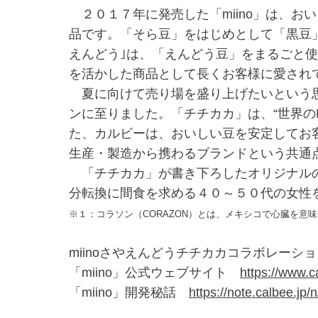
２０１７年に発売した「miino」は、
品です。「そら豆」をはじめとして「黒豆
えんどう｣は、「えんどう豆」をまるごと
を活かした商品として長くお客様に愛され
夏に向けて売り場を盛り上げたいという思
ンに至りました。「チチカカ」は、“世界の
た、カルビーは、おいしい豆を安定してお
生産・製造から携わるブランドという共通
「チチカカ」が書き下ろしたオリジナル
分転換に間食を求める４０～５０代の女性
※１：コラソン（CORAZON）とは、メキシコで心臓を意
miinoさやえんどうチチカカコラボレー
「miino」公式ウェブサイト
https://www.c
「miino」開発秘話
https://note.calbee.jp