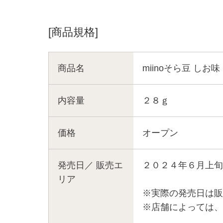
[商品規格]
商品名
miinoそら豆 しお味
内容量
２８ｇ
価格
オープン
発売日／
販売エ
２０２４年６月上旬
リア
※実際の発売日は販
※店舗によっては、