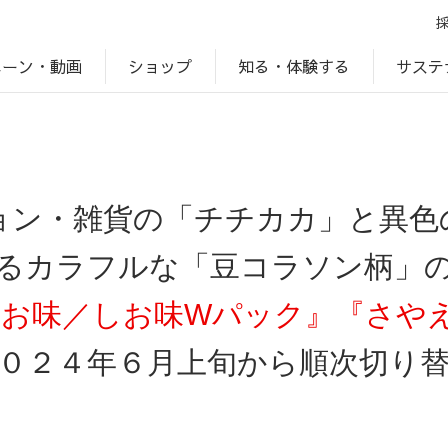
ペーン・動画
サステ
知る・体験する
ショップ
アップ
プ
ブランドサイト一覧
じゃがいもDiary
アレルゲン検索
マテリアリティ
IR・投資家情報
カルビーの食育
ESGデータ
ョン・雑貨の「チチカカ」と異色
るカラフルな「豆コラソン柄」
豆 しお味／しお味Wパック』『さや
０２４年６月上旬から順次切り