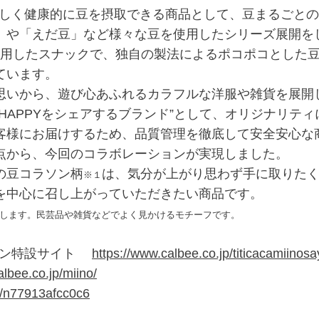
おいしく健康的に豆を摂取できる商品として、豆まるごと
」や「えだ豆」など様々な豆を使用したシリーズ展開を
使用したスナックで、独自の製法によるポコポコとした
ています。
いから、遊び心あふれるカラフルな洋服や雑貨を展開
HAPPYをシェアするブランド”として、オリジナリテ
客様にお届けするため、品質管理を徹底して安全安心な
点から、今回のコラボレーションが実現しました。
の豆コラソン柄
は、気分が上がり思わず手に取りた
※１
を中心に召し上がっていただきたい商品です。
味します。民芸品や雑貨などでよく見かけるモチーフです。
ション特設サイト
https://www.calbee.co.jp/titicacamiinos
albee.co.jp/miino/
/n/n77913afcc0c6