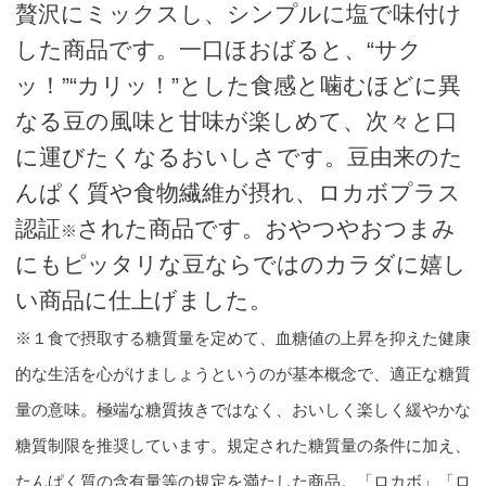
贅沢にミックスし、シンプルに塩で味付け
した商品です。一口ほおばると、“サク
ッ！”“カリッ！”とした食感と噛むほどに異
なる豆の風味と甘味が楽しめて、次々と口
に運びたくなるおいしさです。豆由来のた
んぱく質や食物繊維が摂れ、ロカボプラス
認証
された商品です。おやつやおつまみ
※
にもピッタリな豆ならではのカラダに嬉し
い商品に仕上げました。
※１食で摂取する糖質量を定めて、血糖値の上昇を抑えた健康
的な生活を心がけましょうというのが基本概念で、適正な糖質
量の意味。極端な糖質抜きではなく、おいしく楽しく緩やかな
糖質制限を推奨しています。規定された糖質量の条件に加え、
たんぱく質の含有量等の規定を満たした商品。「ロカボ」「ロ