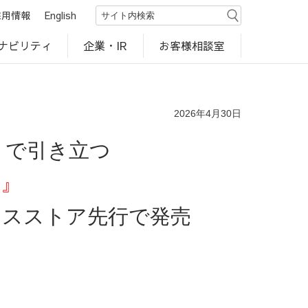
採用情報
English
ナビリティ
お客様相談室
企業・IR
世界のカルビー商品
行動規範・ポリシー
カルビー直営店
CM・動画
研究開発
工場見学
2026年4月30日
りで引き立つ
味』
ンスストア先行で発売