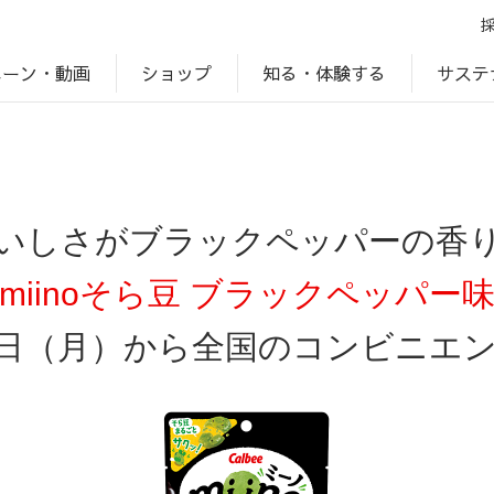
ペーン・動画
サステ
知る・体験する
ショップ
アップ
プ
ブランドサイト一覧
じゃがいもDiary
アレルゲン検索
マテリアリティ
IR・投資家情報
カルビーの食育
ESGデータ
いしさがブラックペッパーの香
miinoそら豆 ブラックペッパー
日（月）から全国のコンビニエ