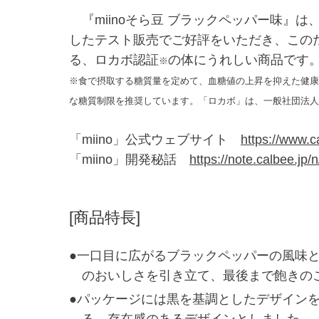
『miinoそら豆 ブラックペッパー味』
したテスト販売でご好評をいただき、この
る、ロカボ認証
の体にうれしい商品です
※
※食で摂取する糖質量を定めて、血糖値の上昇を抑えた健康
な糖質制限を推奨しています。「ロカボ」は、一般社団法人
「miino」公式ウェブサイト
https://www.c
「miino」開発秘話
https://note.calbee.jp
[商品特長]
●一口目に広がるブラックペッパーの風味
のおいしさを引き立て、最後まで飽きの
●パッケージには黒を基調としたデザイン
る、存在感のあるデザインとしました。