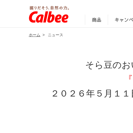
キャン
商品
ホーム
>
ニュース
じゃがいも丸ごと！プロフィール
サステナビリティ経営の考え方
キャンペーン・ピック
オンラインショッ
商品情報
企業案内
そら豆のお
『
２０２６年５月１１