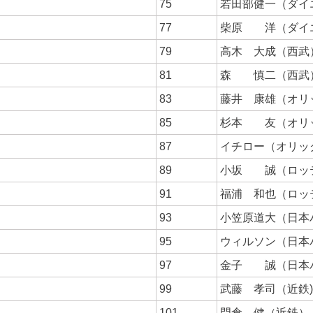
75
若田部健一（ダイ
77
柴原 洋（ダイ
79
高木 大成（西武
81
森 慎二（西武
83
藤井 康雄（オリ
85
杉本 友（オリ
87
イチロー（オリッ
89
小坂 誠（ロッ
91
福浦 和也（ロッ
93
小笠原道大（日本
95
ウィルソン（日本
97
金子 誠（日本
99
武藤 孝司（近鉄)
101
門倉 健（近鉄）