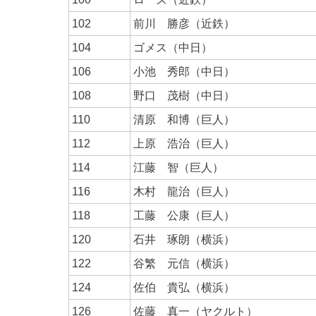
102
前川 勝彦（近鉄）
104
ゴメス（中日）
106
小池 秀郎（中日）
108
野口 茂樹（中日）
110
清原 和博（巨人）
112
上原 浩治（巨人）
114
江藤 智（巨人）
116
木村 龍治（巨人）
118
工藤 公康（巨人）
120
石井 琢朗（横浜）
122
谷繁 元信（横浜）
124
佐伯 貴弘（横浜）
126
佐藤 真一（ヤクルト）