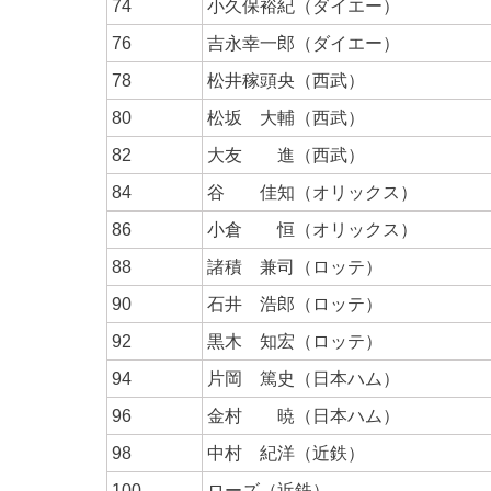
74
小久保裕紀（ダイエー）
76
吉永幸一郎（ダイエー）
78
松井稼頭央（西武）
80
松坂 大輔（西武）
82
大友 進（西武）
84
谷 佳知（オリックス）
86
小倉 恒（オリックス）
88
諸積 兼司（ロッテ）
90
石井 浩郎（ロッテ）
92
黒木 知宏（ロッテ）
94
片岡 篤史（日本ハム）
96
金村 暁（日本ハム）
98
中村 紀洋（近鉄）
100
ローズ（近鉄）