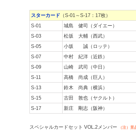
スターカード
（S-01～S-17：17枚）
S-01
城島 健司（ダイエー）
S-03
松坂 大輔（西武）
S-05
小坂 誠（ロッテ）
S-07
中村 紀洋（近鉄）
S-09
山崎 武司（中日）
S-11
高橋 尚成（巨人）
S-13
鈴木 尚典（横浜）
S-15
古田 敦也（ヤクルト）
S-17
新庄 剛志（阪神）
スペシャルカードセット VOL.2メンバー
（注）景