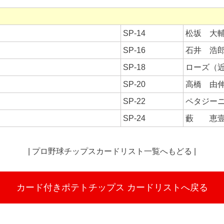
SP-14
松坂 大
SP-16
石井 浩
SP-18
ローズ（
SP-20
高橋 由伸
SP-22
ペタジー
SP-24
藪 恵壹
|
プロ野球チップスカードリスト一覧へもどる
|
カード付きポテトチップス
カードリストへ戻る