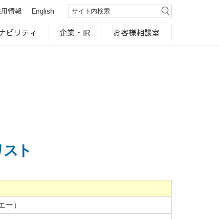
採用情報
English
ナビリティ
お客様相談室
企業・IR
世界のカルビー商品
行動規範・ポリシー
カルビー直営店
CM・動画
研究開発
工場見学
リスト
エー）