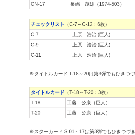
ON-17
長嶋 茂雄（1974-503）
チェックリスト
（C-7～C-12：6枚）
C-7
上原 浩治 (巨人)
C-9
上原 浩治 (巨人)
C-11
上原 浩治 (巨人)
※タイトルカード T-18～20は第3弾でもひきつ
タイトルカード
（T-18～T-20：3枚）
T-18
工藤 公康（巨人）
T-20
工藤 公康（巨人）
※スターカード S-01～17は第3弾でもひきつづ