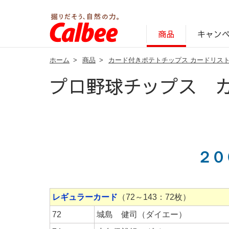
キャン
商品
ホーム
>
商品
>
カード付きポテトチップス カードリス
じゃがいも丸ごと！プロフィール
サステナビリティ経営の考え方
キャンペーン・ピック
オンラインショッ
商品情報
企業案内
プロ野球チップス 
２０
レギュラーカード
（72～143：72枚）
72
城島 健司（ダイエー）