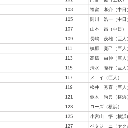
103
福留 孝介（中日
105
関川 浩一（中日
107
山本 昌（中日）
109
長嶋 茂雄（巨人
111
槙原 寛己（巨人
113
高橋 由伸（巨人
115
清水 隆行（巨人
117
メ イ（巨人）
119
松井 秀喜（巨人
121
鈴木 尚典（横浜
123
ローズ（横浜）
125
小宮山 悟（横浜)
127
ペタジーニ（ヤク