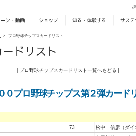
ペーン・動画
サステ
知る・体験する
ショップ
ト
>
プロ野球チップスカードリスト
アップ
プ
ブランドサイト一覧
じゃがいもDiary
アレルゲン検索
マテリアリティ
IR・投資家情報
カルビーの食育
ESGデータ
カードリスト
|
プロ野球チップスカードリスト一覧へもどる
|
００プロ野球チップス第２弾カード
73
松中 信彦（ダイ