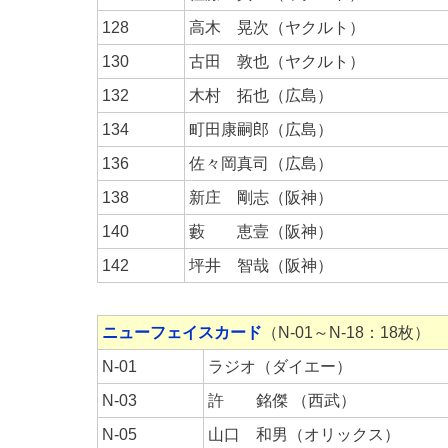
128
高木 晃次（ヤクルト）
130
古田 敦也（ヤクルト）
132
木村 拓也（広島）
134
町田康嗣郎（広島）
136
佐々岡真司（広島）
138
新庄 剛志（阪神）
140
藪 恵壹（阪神）
142
坪井 智哉（阪神）
ニューフェイスカード
（N-01～N-18：18枚）
N-01
ラジオ（ダイエー）
N-03
許 銘傑 （西武）
N-05
山口 和男（オリックス）