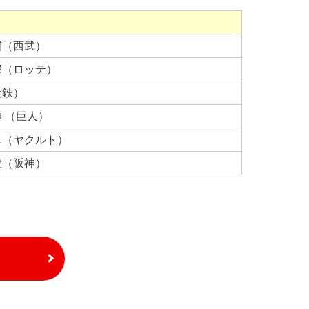
輔（西武）
郎（ロッテ）
近鉄）
 （巨人）
ニ（ヤクルト）
（阪神）