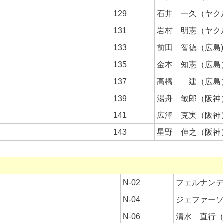
129
石井 一久（ヤク
131
岩村 明憲（ヤク
133
前田 智徳（広島)
135
金本 知憲（広島
137
高橋 建（広島
139
湯舟 敏郎（阪神
141
広澤 克実（阪神
143
星野 伸之（阪神
N-02
フェルナン
N-04
ジェファー
N-06
清水 直行