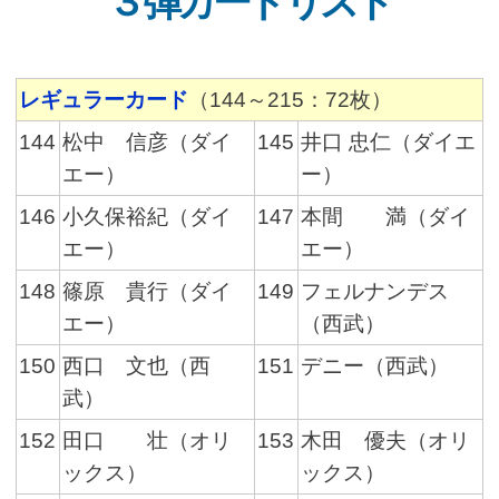
３弾カードリスト
レギュラーカード
（144～215：72枚）
144
松中 信彦（ダイ
145
井口 忠仁（ダイエ
エー）
ー）
146
小久保裕紀（ダイ
147
本間 満（ダイ
エー）
エー）
148
篠原 貴行（ダイ
149
フェルナンデス
エー）
（西武）
150
西口 文也（西
151
デニー（西武）
武）
152
田口 壮（オリ
153
木田 優夫（オリ
ックス）
ックス）