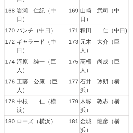
168
岩瀬 仁紀（中
169
山崎 武司（中
日）
日）
170
バンチ（中日）
171
種田 仁（中日)
172
ギャラード（中
173
元木 大介（巨
日）
人）
174
河原 純一（巨
175
高橋 尚成（巨
人）
人）
176
工藤 公康 （巨
177
石井 琢朗（横
人）
浜）
178
中根 仁（横
179
木塚 敦志（横
浜）
浜）
180
ローズ（横浜）
181
金城 龍彦（横
浜）