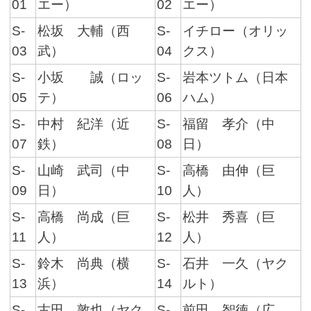
01
エー）
02
エー）
S-
松坂 大輔（西
S-
イチロー（オリッ
03
武）
04
クス）
S-
小坂 誠（ロッ
S-
岩本ツトム（日本
05
テ）
06
ハム）
S-
中村 紀洋（近
S-
福留 孝介（中
07
鉄）
08
日）
S-
山崎 武司（中
S-
高橋 由伸（巨
09
日）
10
人）
S-
高橋 尚成（巨
S-
松井 秀喜（巨
11
人）
12
人）
S-
鈴木 尚典（横
S-
石井 一久（ヤク
13
浜）
14
ルト）
S-
古田 敦也（ヤク
S-
前田 智徳（広