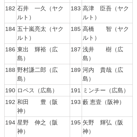
182
石井 一久（ヤク
183
高津 臣吾（ヤク
ルト）
ルト）
184
五十嵐亮太（ヤク
185
高橋 智（ヤク
ルト）
ルト）
186
東出 輝裕（広
187
浅井 樹（広
島）
島）
188
野村謙二郎（広
189
河内 貴哉（広
島）
島）
190
ロペス（広島）
191
ミンチー（広島）
192
和田 豊（阪
193
藪 恵壹（阪神）
神）
194
星野 伸之（阪
195
矢野 輝弘（阪
神）
神）