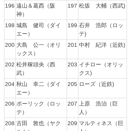
196
遠山＆葛西（阪
197
松坂 大輔（西武)
神）
198
城島 健司（ダイ
199
石井 浩郎（ロッ
エー）
テ)
200
大島 公一（オリ
201
中村 紀洋（近鉄)
ックス）
202
松井稼頭央（西
203
イチロー（オリッ
武）
クス)
204
秋山 幸二（ダイ
205
ローズ（近鉄)
エー）
206
ボーリック（ロッ
207
上原 浩治（巨
テ）
人）
208
古田 敦也（ヤク
209
マルティネス（巨