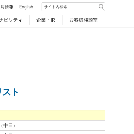
採用情報
English
ナビリティ
お客様相談室
企業・IR
世界のカルビー商品
行動規範・ポリシー
カルビー直営店
CM・動画
研究開発
工場見学
リスト
介（中日）