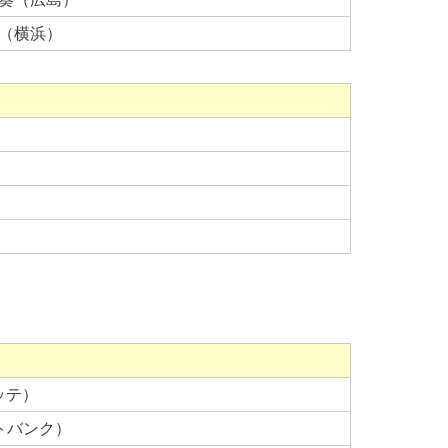
二（横浜）
ロッテ）
トバンク）