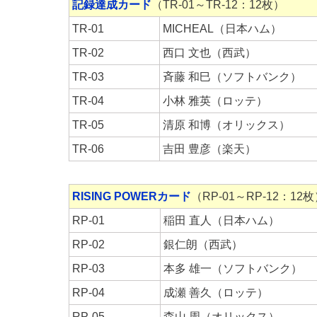
記録達成カード
（TR-01～TR-12：12枚）
TR-01
MICHEAL（日本ハム）
TR-02
西口 文也（西武）
TR-03
斉藤 和巳（ソフトバンク）
TR-04
小林 雅英（ロッテ）
TR-05
清原 和博（オリックス）
TR-06
吉田 豊彦（楽天）
RISING POWERカード
（RP-01～RP-12：12
RP-01
稲田 直人（日本ハム）
RP-02
銀仁朗（西武）
RP-03
本多 雄一（ソフトバンク）
RP-04
成瀬 善久（ロッテ）
RP-05
森山 周（オリックス）