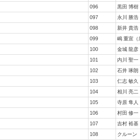
096
黒田 博
097
永川 勝
098
新井 貴
099
嶋 重宣（
100
金城 龍
101
内川 聖
102
石井 琢
103
仁志 敏
104
相川 亮
105
寺原 隼
106
村田 修
107
吉村 裕
108
クルーン