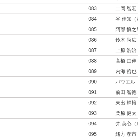
083
二岡 智
084
谷 佳知（
085
阿部 慎
086
鈴木 尚
087
上原 浩
088
高橋 由
089
内海 哲
090
パウエル
091
前田 智
092
東出 輝
093
栗原 健
094
梵 英心（
095
緒方 孝