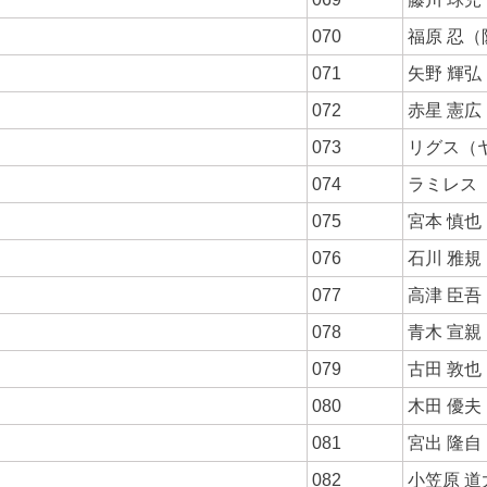
070
福原 忍（
071
矢野 輝
072
赤星 憲
073
リグス（
074
ラミレス
075
宮本 慎
076
石川 雅
077
高津 臣
078
青木 宣
079
古田 敦
080
木田 優
081
宮出 隆
082
小笠原 