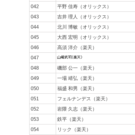
042
平野 佳寿（オリックス）
043
吉井 理人（オリックス）
044
北川 博敏（オリックス）
045
大西 宏明（オリックス）
046
高須 洋介（楽天）
047
048
磯部 公一（楽天）
049
一場 靖弘（楽天）
050
福盛 和男（楽天）
051
フェルナンデス（楽天）
052
岩隈 久志（楽天）
053
鉄平（楽天）
054
リック（楽天）