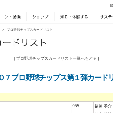
ペーン・動画
サステ
知る・体験する
ショップ
ト
>
プロ野球チップスカードリスト
アップ
プ
ブランドサイト一覧
じゃがいもDiary
アレルゲン検索
マテリアリティ
IR・投資家情報
カルビーの食育
ESGデータ
カードリスト
|
プロ野球チップスカードリスト一覧へもどる
|
０７プロ野球チップス第１弾カード
055
福留 孝