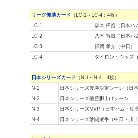
リーグ優勝カード
（LC-1～LC-4：4枚）
LC-1
森本 稀哲（日本ハ
LC-2
八木 智哉（日本ハ
LC-3
福留 孝介（中日）
LC-4
タイロン・ウッズ
日本シリーズカード
（N-1～N-4：4枚）
N-1
日本シリーズ優勝決定シーン（日本ハ
N-2
日本シリーズ優勝胴上げシーン
N-3
日本シリーズMVP（日本ハム・稲
N-4
日本シリーズ敢闘選手（中日・川