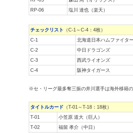
RP-06
塩川 達也（楽天）
チェックリスト
（C-1～C-4：4枚）
C-1
北海道日本ハムファイタ
C-2
中日ドラゴンズ
C-3
西武ライオンズ
C-4
阪神タイガース
※セ・リーグ最多奪三振の井川選手は海外移籍
タイトルカード
（T-01～T-18：18枚）
T-01
小笠原 道大（巨人）
T-02
福留 孝介（中日）