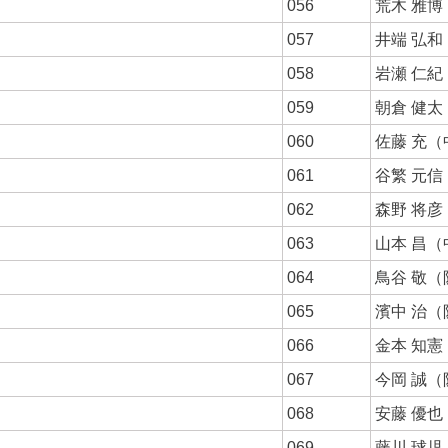
056
荒木 雅
057
井端 弘
058
岩瀬 仁
059
朝倉 健
060
佐藤 充（
061
谷繁 元
062
森野 将
063
山本 昌（
064
鳥谷 敬（
065
濱中 治（
066
金本 知
067
今岡 誠（
068
安藤 優
069
藤川 球