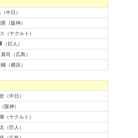
昌（中日）
知憲（阪神）
ス（ヤクルト）
（巨人）
 真司（広島）
大輔（横浜）
篤史（中日）
助（阪神）
浩康（ヤクルト）
亮太（巨人）
悠葵（広島）