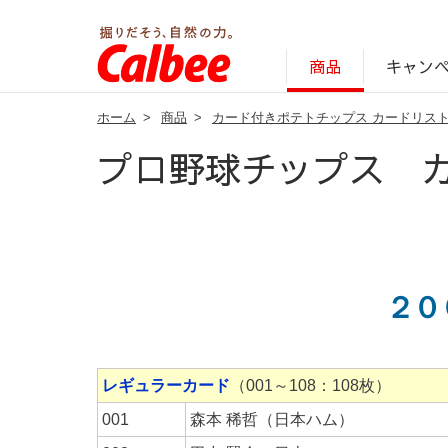
キャン
商品
ホーム
>
商品
>
カード付きポテトチップス カードリス
じゃがいも丸ごと！プロフィール
サステナビリティ経営の考え方
キャンペーン・ピック
オンラインショッ
商品情報
企業案内
プロ野球チップス 
２０
レギュラーカード
（001～108：108枚）
001
森本 稀哲（日本ハム）