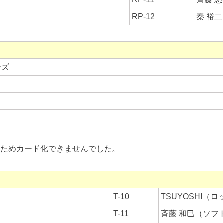
RP-12
秦 裕
ーズ
のためカード化できませんでした。
T-10
TSUYOSHI（
T-11
斉藤 和巳（ソフ