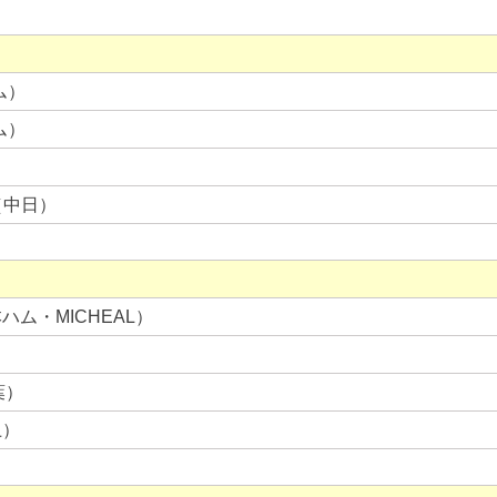
ム）
ム）
（中日）
ム・MICHEAL）
葉）
上）