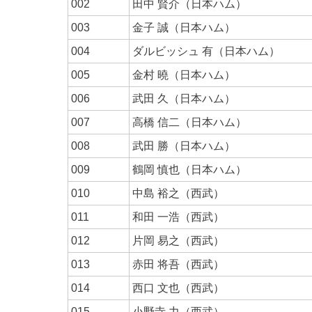
002
田中 賢介（日本ハム）
003
金子 誠（日本ハム）
004
ダルビッシュ 有（日本ハム）
005
金村 曉（日本ハム）
006
武田 久（日本ハム）
007
高橋 信二（日本ハム）
008
武田 勝（日本ハム）
009
鶴岡 慎也（日本ハム）
010
中島 裕之（西武）
011
和田 一浩（西武）
012
片岡 易之（西武）
013
赤田 将吾（西武）
014
西口 文也（西武）
015
小野寺 力（西武）