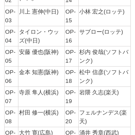
02
14
OP-
川上 憲伸(中日)
OP-
小林 宏之(ロッテ)
03
15
OP-
タイロン・ウッ
OP-
サブロー(ロッテ)
04
ズ(中日)
16
OP-
安藤 優也(阪神)
OP-
杉内 俊哉(ソフトバ
05
17
ンク)
OP-
金本 知憲(阪神)
OP-
松中 信彦(ソフトバ
06
18
ンク)
OP-
寺原 隼人(横浜)
OP-
岩隈 久志(楽天)
07
19
OP-
村田 修一(横浜)
OP-
フェルナンデス(楽
08
20
天)
OP-
大竹 寛(広島)
OP-
涌井 秀章(西武)