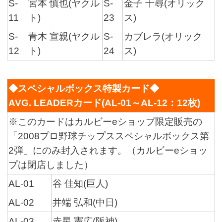
S-
宮本 慎也(ヤクル
S-
金子 千尋(オリック
11
ト)
23
ス)
S-
青木 宣親(ヤクル
S-
カブレラ(オリック
12
ト)
24
ス)
◆スペシャルボックス特製カード◆
AVG. LEADERカード(AL-01～AL-12：12枚)
※このカードはカルビーeショップ限定販売の
「2008プロ野球チップススペシャルボックス第
2弾」にのみ封入されます。（カルビーeショッ
プは閉店しました）
AL-01
谷 佳知(巨人)
AL-02
井端 弘和(中日)
AL-03
赤星 憲広(阪神)