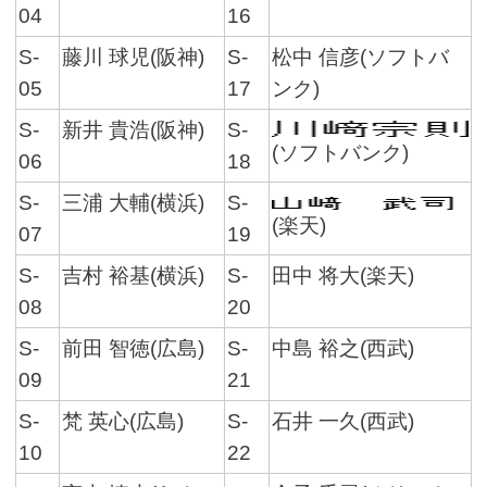
04
16
S-
藤川 球児(阪神)
S-
松中 信彦(ソフトバ
05
17
ンク)
S-
新井 貴浩(阪神)
S-
(ソフトバンク)
06
18
S-
三浦 大輔(横浜)
S-
(楽天)
07
19
S-
吉村 裕基(横浜)
S-
田中 将大(楽天)
08
20
S-
前田 智徳(広島)
S-
中島 裕之(西武)
09
21
S-
梵 英心(広島)
S-
石井 一久(西武)
10
22