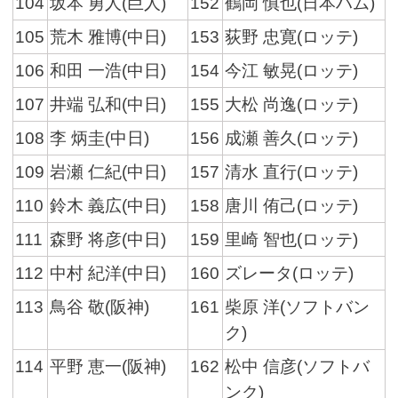
104
坂本 勇人(巨人)
152
鶴岡 慎也(日本ハム)
105
荒木 雅博(中日)
153
荻野 忠寛(ロッテ)
106
和田 一浩(中日)
154
今江 敏晃(ロッテ)
107
井端 弘和(中日)
155
大松 尚逸(ロッテ)
108
李 炳圭(中日)
156
成瀬 善久(ロッテ)
109
岩瀬 仁紀(中日)
157
清水 直行(ロッテ)
110
鈴木 義広(中日)
158
唐川 侑己(ロッテ)
111
森野 将彦(中日)
159
里崎 智也(ロッテ)
112
中村 紀洋(中日)
160
ズレータ(ロッテ)
113
鳥谷 敬(阪神)
161
柴原 洋(ソフトバン
ク)
114
平野 恵一(阪神)
162
松中 信彦(ソフトバ
ンク)