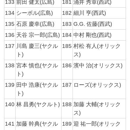
133
前田 健太(広島)
181
涌井 秀章(西武)
134
シーボル(広島)
182
細川 亨(西武)
135
石原 慶幸(広島)
183
G.G. 佐藤(西武)
136
天谷 宗一郎(広島)
184
中村 剛也(西武)
137
川島 慶三(ヤクル
185
村松 有人(オリック
ト)
ス)
138
宮本 慎也(ヤクル
186
濱中 治(オリックス)
ト)
139
田中 浩康(ヤクル
187
ローズ(オリックス)
ト)
140
林 昌勇(ヤクルト)
188
加藤 大輔(オリック
ス)
141
加藤 幹典(ヤクル
189
迎 祐一郎(オリック