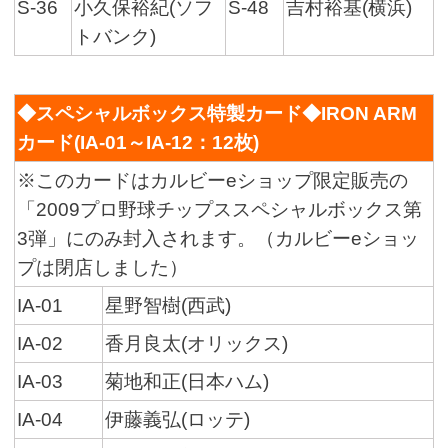
S-36
小久保裕紀(ソフ
S-48
吉村裕基(横浜)
トバンク)
◆スペシャルボックス特製カード◆IRON ARM
カード(IA-01～IA-12：12枚)
※このカードはカルビーeショップ限定販売の
「2009プロ野球チップススペシャルボックス第
3弾」にのみ封入されます。（カルビーeショッ
プは閉店しました）
IA-01
星野智樹(西武)
IA-02
香月良太(オリックス)
IA-03
菊地和正(日本ハム)
IA-04
伊藤義弘(ロッテ)