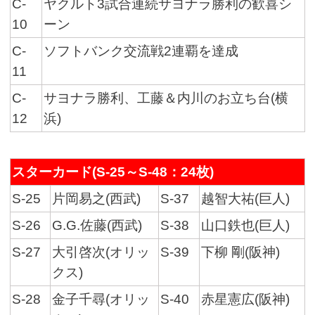
C-
ヤクルト3試合連続サヨナラ勝利の歓喜シ
10
ーン
C-
ソフトバンク交流戦2連覇を達成
11
C-
サヨナラ勝利、工藤＆内川のお立ち台(横
12
浜)
スターカード(S-25～S-48：24枚)
S-25
片岡易之(西武)
S-37
越智大祐(巨人)
S-26
G.G.佐藤(西武)
S-38
山口鉄也(巨人)
S-27
大引啓次(オリッ
S-39
下柳 剛(阪神)
クス)
S-28
金子千尋(オリッ
S-40
赤星憲広(阪神)