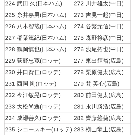
224
武田 久(日本ハム)
272
川井雄太(中日)
225
糸井嘉男(日本ハム)
273
吉見一起(中日)
226
八木智哉(日本ハム)
274
谷繁元信(中日)
227
稲葉篤紀(日本ハム)
275
森野将彦(中日)
228
鶴岡慎也(日本ハム)
276
浅尾拓也(中日)
229
荻野忠寛(ロッテ)
277
東出輝裕(広島)
230
井口資仁(ロッテ)
278
栗原健太(広島)
231
西岡 剛(ロッテ)
279
梵 英心(広島)
232
今江敏晃(ロッテ)
280
前田健太(広島)
233
大松尚逸(ロッテ)
281
永川勝浩(広島)
234
成瀬善久(ロッテ)
282
齊藤悠葵(広島)
235
シコースキー(ロッテ)
283
横山竜士(広島)