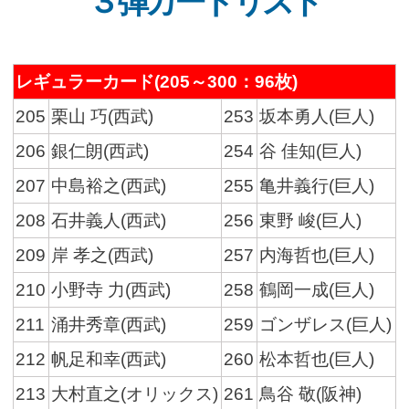
３弾カードリスト
レギュラーカード(205～300：96枚)
205
栗山 巧(西武)
253
坂本勇人(巨人)
206
銀仁朗(西武)
254
谷 佳知(巨人)
207
中島裕之(西武)
255
亀井義行(巨人)
208
石井義人(西武)
256
東野 峻(巨人)
209
岸 孝之(西武)
257
内海哲也(巨人)
210
小野寺 力(西武)
258
鶴岡一成(巨人)
211
涌井秀章(西武)
259
ゴンザレス(巨人)
212
帆足和幸(西武)
260
松本哲也(巨人)
213
大村直之(オリックス)
261
鳥谷 敬(阪神)