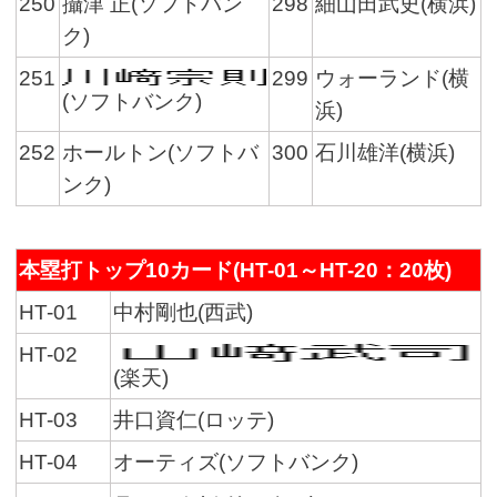
250
攝津 正(ソフトバン
298
細山田武史(横浜)
ク)
251
299
ウォーランド(横
(ソフトバンク)
浜)
252
ホールトン(ソフトバ
300
石川雄洋(横浜)
ンク)
本塁打トップ10カード(HT-01～HT-20：20枚)
HT-01
中村剛也(西武)
HT-02
(楽天)
HT-03
井口資仁(ロッテ)
HT-04
オーティズ(ソフトバンク)