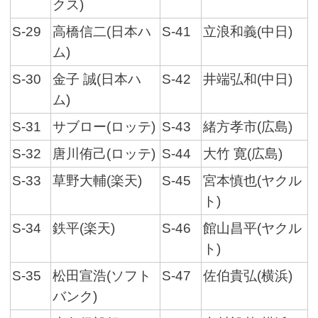
クス)
S-29
高橋信二(日本ハ
S-41
立浪和義(中日)
ム)
S-30
金子 誠(日本ハ
S-42
井端弘和(中日)
ム)
S-31
サブロー(ロッテ)
S-43
緒方孝市(広島)
S-32
唐川侑己(ロッテ)
S-44
大竹 寛(広島)
S-33
草野大輔(楽天)
S-45
宮本慎也(ヤクル
ト)
S-34
鉄平(楽天)
S-46
館山昌平(ヤクル
ト)
S-35
松田宣浩(ソフト
S-47
佐伯貴弘(横浜)
バンク)